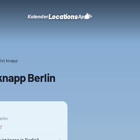
Locations
Kalender
App
t ist knapp
 knapp Berlin
erlin