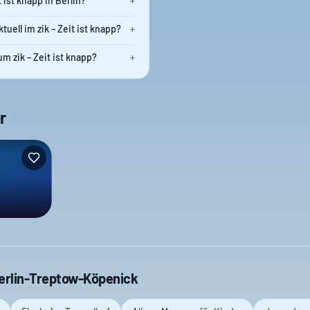
t ist knapp in Berlin?
+
tuell im zik – Zeit ist knapp?
+
 zik – Zeit ist knapp?
+
r
erlin-Treptow-Köpenick