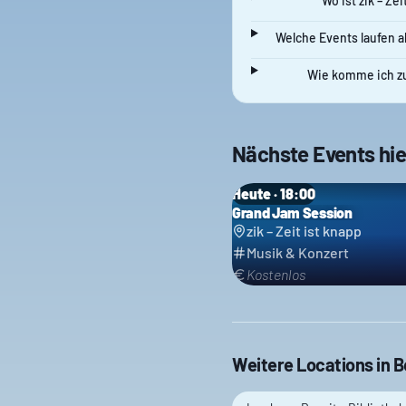
Wo ist zik – Zei
Welche Events laufen ak
Wie komme ich zum
Nächste Events hie
Heute · 18:00
Grand Jam Session
zik – Zeit ist knapp
Musik & Konzert
Kostenlos
Weitere Locations in
B