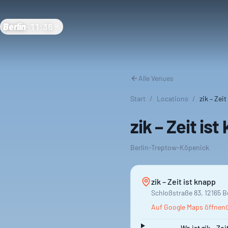
Berlin
·
11:36
Alle Venues
Start
/
Locations
/
zik – Zei
zik – Zeit ist
Berlin-Treptow-Köpenick
zik – Zeit ist knapp
Schloßstraße 83, 12165 B
Auf Google Maps öffnen