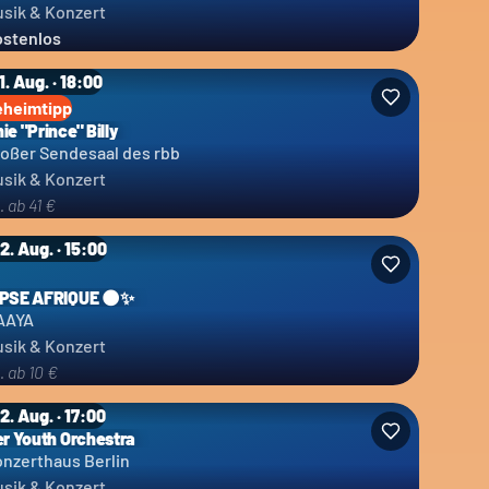
sik & Konzert
stenlos
11. Aug. · 18:00
eheimtipp
ie "Prince" Billy
oßer Sendesaal des rbb
sik & Konzert
. ab 41 €
12. Aug. · 15:00
IPSE AFRIQUE 🌑✨
AAYA
sik & Konzert
. ab 10 €
12. Aug. · 17:00
er Youth Orchestra
nzerthaus Berlin
sik & Konzert