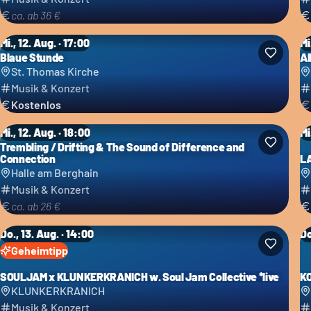
ca. ab 36 €
Mi., 12. Aug. · 17:00
Mi
Blaue Stunde
Al
St. Thomas Kirche
Musik & Konzert
Kostenlos
Mi., 12. Aug. · 18:00
Mi
Trembling / Drifting & The Sound of Difference and
Connection
L
Halle am Berghain
Musik & Konzert
ca. ab 26 €
Do., 13. Aug. · 14:00
Do
Geheimtipp
SOULJAM x KLUNKERKRANICH w. Soul Jam Collective *live
KO
KLUNKERKRANICH
Musik & Konzert