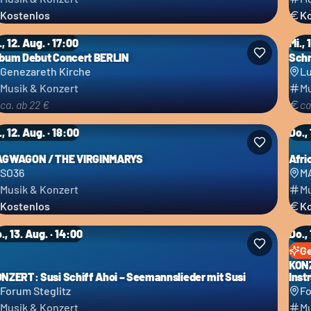
Kostenlos
Ko
., 12. Aug. · 17:00
Mi., 
bum Debut Concert BERLIN
Schn
Genezareth Kirche
Lu
Musik & Konzert
Mu
ca. ab 22 €
ca
., 12. Aug. · 18:00
Do.,
AGWAGON / THE VIRGINMARYS
Afri
SO36
M
Musik & Konzert
Mu
Kostenlos
Ko
., 13. Aug. · 14:00
Do., 
G
KONZ
NZERT: Susi Schiff Ahoi – Seemannslieder mit Susi
Inst
Forum Steglitz
Fo
Musik & Konzert
Mu