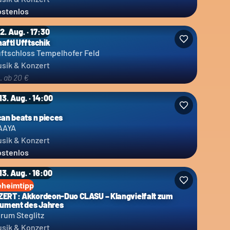
stenlos
12. Aug. · 17:30
aftl Ufftschik
ftschloss Tempelhofer Feld
sik & Konzert
. ab 20 €
 13. Aug. · 14:00
can beats n pieces
AAYA
sik & Konzert
stenlos
13. Aug. · 16:00
eheimtipp
ERT: Akkordeon-Duo CLASU – Klangvielfalt zum
rument des Jahres
rum Steglitz
sik & Konzert