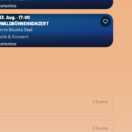
stenlos
13. Aug. · 17:00
 WALDBÜHNENKONZERT
erre Boulez Saal
sik & Konzert
stenlos
2
Event
s
2
Event
s