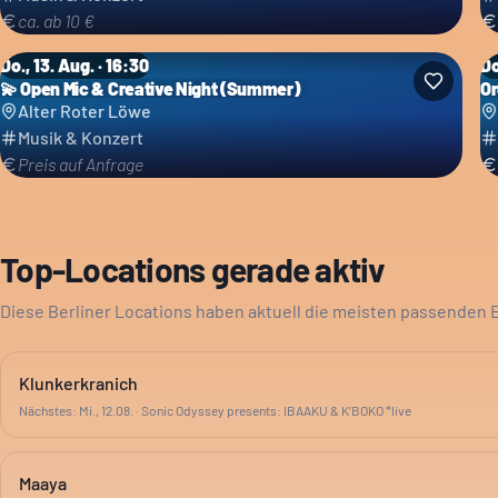
ca. ab 10 €
Do., 13. Aug. · 16:30
Do
💫 Open Mic & Creative Night (Summer)
Or
Alter Roter Löwe
Musik & Konzert
Preis auf Anfrage
Top-Locations gerade aktiv
Diese Berliner Locations haben aktuell die meisten passenden 
Klunkerkranich
Nächstes:
Mi., 12.08.
·
Sonic Odyssey presents: IBAAKU & K’BOKO *live
Maaya