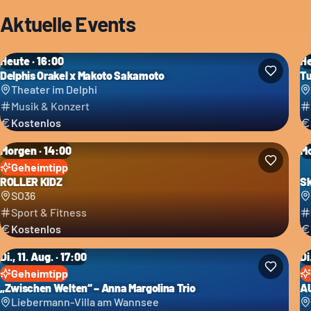
Aktuelle Events
Heute · 16:00
He
Delphis Orakel x Makoto Sakamoto
Tu
Theater im Delphi
Musik & Konzert
Kostenlos
Morgen · 14:00
Mo
Geheimtipp
ROLLER KIDZ
Sk
SO36
Sport & Fitness
Kostenlos
Di., 11. Aug. · 17:00
Di
Geheimtipp
„Zwischen Welten“ – Anna Margolina Trio
A
Liebermann-Villa am Wannsee