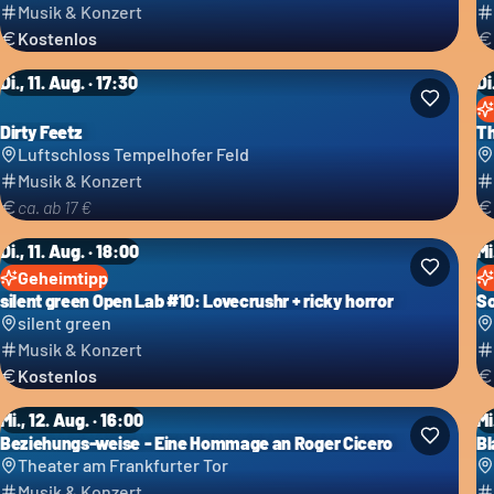
Musik & Konzert
Kostenlos
Di., 11. Aug. · 17:30
Di
Dirty Feetz
Th
Luftschloss Tempelhofer Feld
Musik & Konzert
ca. ab 17 €
Di., 11. Aug. · 18:00
Mi
Geheimtipp
silent green Open Lab #10: Lovecrushr + ricky horror
So
silent green
Musik & Konzert
Kostenlos
Mi., 12. Aug. · 16:00
Mi
Beziehungs-weise - Eine Hommage an Roger Cicero
Bl
Theater am Frankfurter Tor
Musik & Konzert