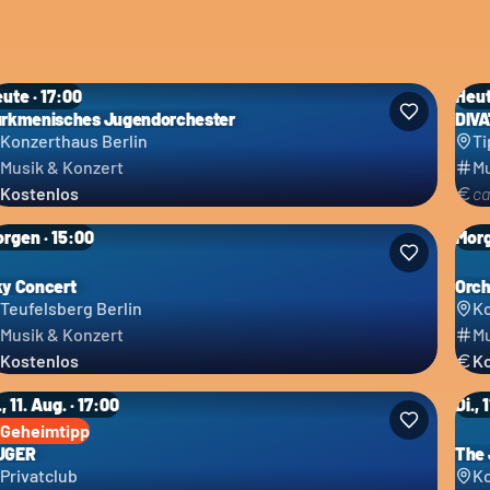
ute · 17:00
Heut
rkmenisches Jugendorchester
DIVA
Konzerthaus Berlin
Ti
Musik & Konzert
Mu
Kostenlos
ca
rgen · 15:00
Morg
y Concert
Orch
Teufelsberg Berlin
Ko
Musik & Konzert
Mu
Kostenlos
Ko
., 11. Aug. · 17:00
Di., 
Geheimtipp
UGER
The 
Privatclub
Ko