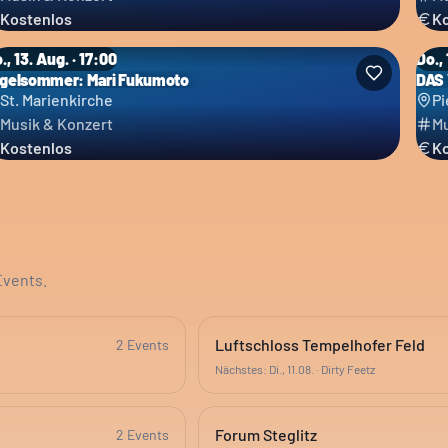
Kostenlos
Ko
., 13. Aug. · 17:00
Do., 
gelsommer: Mari Fukumoto
DAS
St. Marienkirche
Pi
Musik & Konzert
Mu
Kostenlos
Ko
Events.
Luftschloss Tempelhofer Feld
2
Event
s
Nächstes:
Di., 11.08.
·
Dirty Feetz
Forum Steglitz
2
Event
s