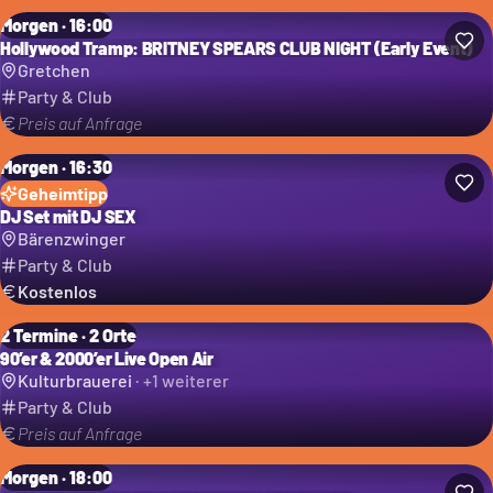
Morgen · 16:00
Hollywood Tramp: BRITNEY SPEARS CLUB NIGHT (Early Event)
Gretchen
Party & Club
Preis auf Anfrage
Morgen · 16:30
Geheimtipp
DJ Set mit DJ SEX
Bärenzwinger
Party & Club
Kostenlos
2 Termine · 2 Orte
90’er & 2000’er Live Open Air
Kulturbrauerei
· +
1
weiterer
Party & Club
Preis auf Anfrage
Morgen · 18:00