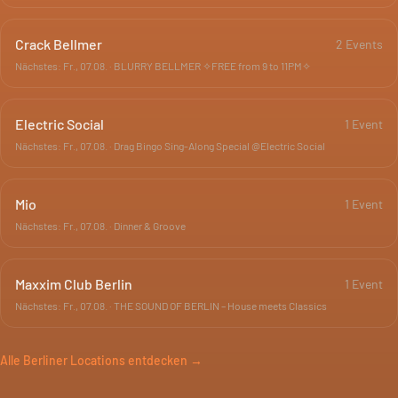
Crack Bellmer
2
Event
s
Nächstes:
Fr., 07.08.
·
BLURRY BELLMER ✧FREE from 9 to 11PM✧
Electric Social
1
Event
Nächstes:
Fr., 07.08.
·
Drag Bingo Sing-Along Special @Electric Social
Mio
1
Event
Nächstes:
Fr., 07.08.
·
Dinner & Groove
Maxxim Club Berlin
1
Event
Nächstes:
Fr., 07.08.
·
THE SOUND OF BERLIN – House meets Classics
Alle Berliner Locations entdecken →