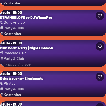
Kostenlos
Heute · 19:00
STRANGELOVE by DJ WhamPee
Dunckerclub
Party & Club
Kostenlos
Heute · 19:00
Club Room Party | Nights In Neon
Paradise Club
Party & Club
Preis auf Anfrage
Heute · 19:00
Schatzsuche - Singleparty
Pirates
Party & Club
Kostenlos
Heute · 19:00