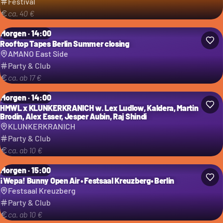
Festival
ca. 40 €
Morgen · 14:00
Rooftop Tapes Berlin Summer closing
AMANO East Side
Party & Club
ca. ab 17 €
Morgen · 14:00
HMWL x KLUNKERKRANICH w. Lex Ludlow, Kaldera, Martin
Brodin, Alex Esser, Jesper Aubin, Raj Shindi
KLUNKERKRANICH
Party & Club
ca. ab 10 €
Morgen · 15:00
¡Wepa! Bunny Open Air • Festsaal Kreuzberg• Berlin
Festsaal Kreuzberg
Party & Club
ca. ab 10 €