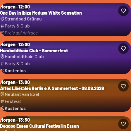
Morgen · 12:00
One Day In Ibiza Medusa White Sensation
Strandbad Grünau
Party & Club
Preis auf Anfrage
Morgen · 12:00
Humboldthain Club - Sommerfest
Humboldthain Club
Party & Club
Kostenlos
Morgen · 13:00
Artes Liberales Berlin e.V. Sommerfest – 08.08.2026
Kategorie: Festival
Neulant van Exel
Festival
Kostenlos
Morgen · 13:30
Deggoo Essen Cultural Festival in Essen
Kategorie: Festival