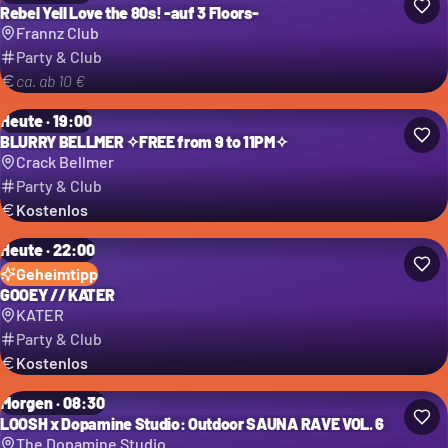
Rebel Yell Love the 80s! -auf 3 Floors-
Frannz Club
Party & Club
ca. ab 10 €
Heute · 19:00
BLURRY BELLMER ✧FREE from 9 to 11PM✧
Crack Bellmer
Party & Club
Kostenlos
Heute · 22:00
Geheimtipp
GOOEY // KATER
KATER
Party & Club
Kostenlos
Morgen · 08:30
LOOSH x Dopamine Studio: Outdoor SAUNA RAVE VOL. 6
The Dopamine Studio