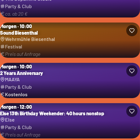
Party & Club
ca. ab 20 €
Morgen · 10:00
Sound Biesenthal
Kategorie: Festival
Wehrmühle Biesenthal
Festival
Preis auf Anfrage
Morgen · 10:00
2 Years Anniversary
MAAYA
Party & Club
Kostenlos
Morgen · 12:00
Else 13th Birthday Weekender: 40 hours nonstop
Else
Party & Club
Preis auf Anfrage