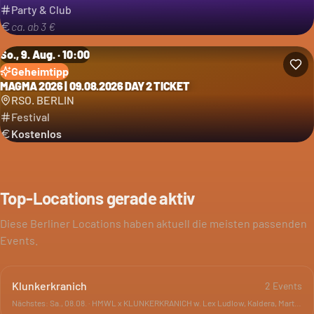
Party & Club
ca. ab 3 €
So., 9. Aug. · 10:00
Geheimtipp
MAGMA 2026 | 09.08.2026 DAY 2 TICKET
Kategorie: Festival
RSO. BERLIN
Festival
Kostenlos
Top-Locations gerade aktiv
Diese Berliner Locations haben aktuell die meisten passenden
Events.
Klunkerkranich
2
Event
s
Nächstes:
Sa., 08.08.
·
HMWL x KLUNKERKRANICH w. Lex Ludlow, Kaldera, Martin Brodin, Alex Esser, Jesper Aubin, Raj Shindi