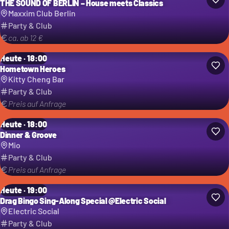
THE SOUND OF BERLIN – House meets Classics
Maxxim Club Berlin
Party & Club
ca. ab 12 €
Heute · 18:00
Hometown Heroes
Kitty Cheng Bar
Party & Club
Preis auf Anfrage
Heute · 18:00
Dinner & Groove
Mio
Party & Club
Preis auf Anfrage
Heute · 19:00
Drag Bingo Sing-Along Special @Electric Social
Electric Social
Party & Club