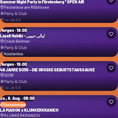
Summer Night Party in Fürstenberg * OPEN AIR
Festwiese am Röblinsee
Party & Club
ca. ab 9 €
Morgen · 18:00
Layali Habibi - ليالي حبيبي
Crack Bellmer
Party & Club
Kostenlos
Morgen · 19:00
48 JAHRE SO36 – DIE GROSSE GEBURTSTAGSSAUSE
SO36
Party & Club
ca. ab 5 €
So., 9. Aug. · 09:00
Geheimtipp
LA MAISON x KLUNKERKRANICH
KLUNKERKRANICH