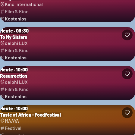
Kino International
Film & Kino
Kostenlos
Heute · 09:30
To My Sisters
delphi LUX
Film & Kino
Kostenlos
Heute · 10:00
Resurrection
delphi LUX
Film & Kino
Kostenlos
Heute · 10:00
Taste of Africa - Foodfestival
Kategorie: Festival
MAAYA
Festival