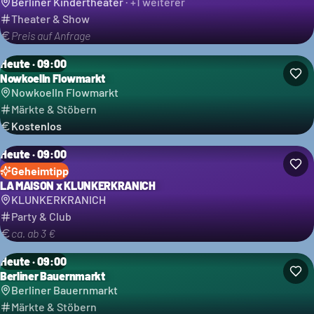
Berliner Kindertheater
· +
1
weiterer
Theater & Show
Preis auf Anfrage
Heute · 09:00
Nowkoelln Flowmarkt
Nowkoelln Flowmarkt
Märkte & Stöbern
Kostenlos
Heute · 09:00
Geheimtipp
LA MAISON x KLUNKERKRANICH
KLUNKERKRANICH
Party & Club
ca. ab 3 €
Heute · 09:00
Berliner Bauernmarkt
Berliner Bauernmarkt
Märkte & Stöbern