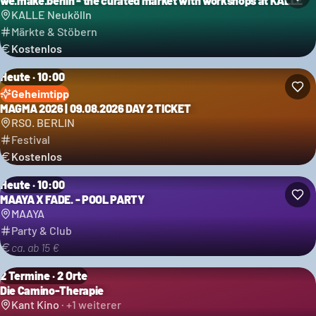
we.make.berlin - the curated market with workshops at KALLE
KALLE Neukölln
Märkte & Stöbern
Kostenlos
Heute · 10:00
Geheimtipp
MAGMA 2026 | 09.08.2026 DAY 2 TICKET
Kategorie: Festival
RSO. BERLIN
Festival
Kostenlos
Heute · 10:00
MAAYA X FADE. - POOL PARTY
MAAYA
Party & Club
ca. ab 15 €
2 Termine · 2 Orte
Die Camino-Therapie
Kant Kino
· +
1
weiterer