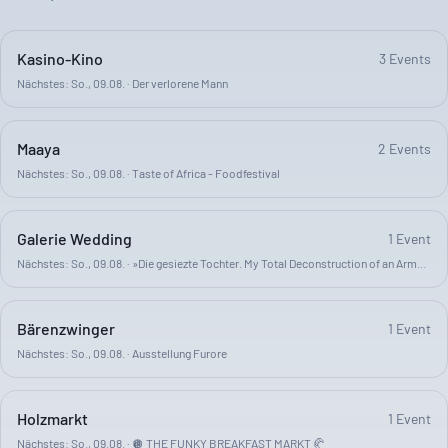
Kasino-Kino
3
Event
s
Nächstes:
So., 09.08.
·
Der verlorene Mann
Maaya
2
Event
s
Nächstes:
So., 09.08.
·
Taste of Africa - Foodfestival
Galerie Wedding
1
Event
Nächstes:
So., 09.08.
·
»Die gesiezte Tochter. My Total Deconstruction of an Armenian Family«
Bärenzwinger
1
Event
Nächstes:
So., 09.08.
·
Ausstellung Furore
Holzmarkt
1
Event
Nächstes:
So., 09.08.
·
🪩 THE FUNKY BREAKFAST MARKT 🥐