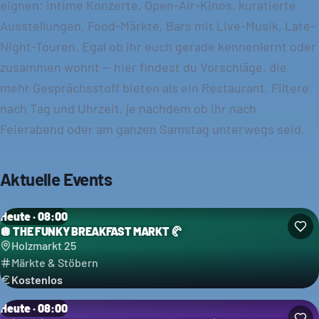
eignen: intime Konzerte, Open-Air-Kinos, kuratierte
Ausstellungen, Food-Märkte, Bars mit Live-Musik, Late-
Night-Touren. Egal ob ihr euch gerade kennenlernt oder
zusammen wohnt — hier findest du Vorschläge, die
mehr Gesprächsstoff bieten als ein Restaurant. Filtere
nach Tag und Uhrzeit, je nachdem ob ihr nach
Feierabend oder am ganzen Samstag unterwegs seid.
Aktuelle Events
Heute · 08:00
🪩 THE FUNKY BREAKFAST MARKT 🥐
Holzmarkt 25
Märkte & Stöbern
Kostenlos
Heute · 08:00