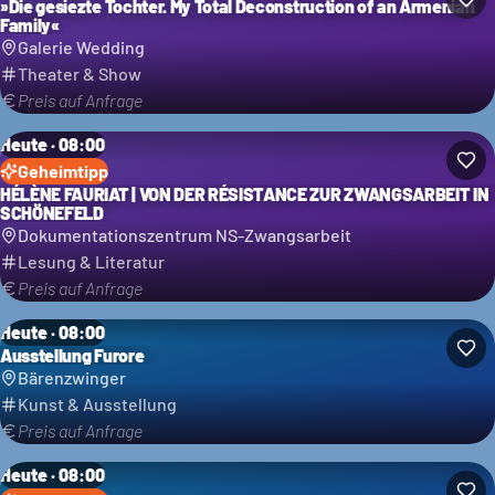
»Die gesiezte Tochter. My Total Deconstruction of an Armenian
Family«
Galerie Wedding
Theater & Show
Preis auf Anfrage
Heute · 08:00
Geheimtipp
HÉLÈNE FAURIAT | VON DER RÉSISTANCE ZUR ZWANGSARBEIT IN
SCHÖNEFELD
Dokumentationszentrum NS-Zwangsarbeit
Lesung & Literatur
Preis auf Anfrage
Heute · 08:00
Ausstellung Furore
Bärenzwinger
Kunst & Ausstellung
Preis auf Anfrage
Heute · 08:00