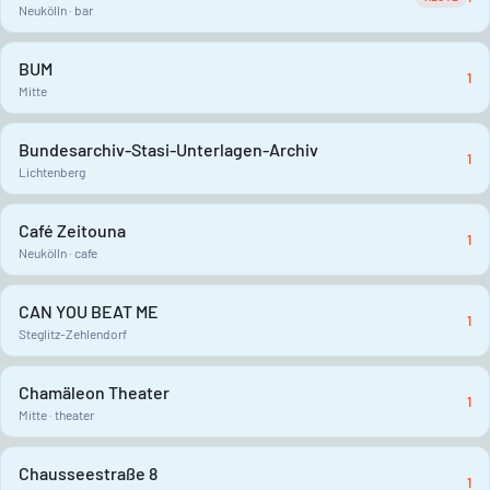
Neukölln · bar
BUM
1
Mitte
Bundesarchiv-Stasi-Unterlagen-Archiv
1
Lichtenberg
Café Zeitouna
1
Neukölln · cafe
CAN YOU BEAT ME
1
Steglitz-Zehlendorf
Chamäleon Theater
1
Mitte · theater
Chausseestraße 8
1