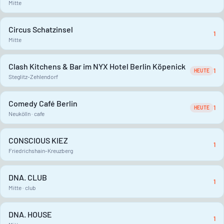
Mitte
Circus Schatzinsel
1
Mitte
Clash Kitchens & Bar im NYX Hotel Berlin Köpenick
1
HEUTE
Steglitz-Zehlendorf
Comedy Café Berlin
1
HEUTE
Neukölln · cafe
CONSCIOUS KIEZ
1
Friedrichshain-Kreuzberg
DNA. CLUB
1
Mitte · club
DNA. HOUSE
1