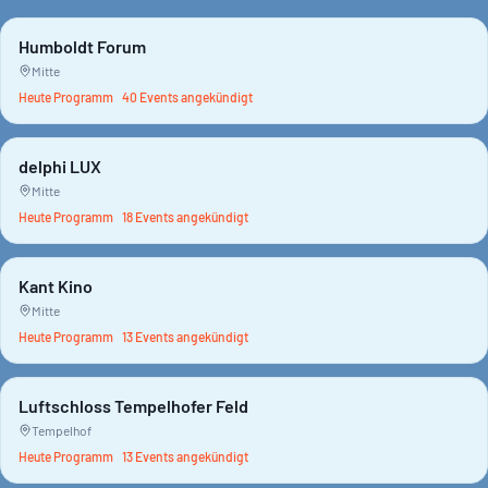
Humboldt Forum
Mitte
Heute Programm
40
Event
s
angekündigt
delphi LUX
Mitte
Heute Programm
18
Event
s
angekündigt
Kant Kino
Mitte
Heute Programm
13
Event
s
angekündigt
Luftschloss Tempelhofer Feld
Tempelhof
Heute Programm
13
Event
s
angekündigt