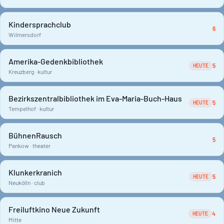
Kindersprachclub
6
Wilmersdorf
Amerika-Gedenkbibliothek
5
HEUTE
Kreuzberg · kultur
Bezirkszentralbibliothek im Eva-Maria-Buch-Haus
5
HEUTE
Tempelhof · kultur
BühnenRausch
5
Pankow · theater
Klunkerkranich
5
HEUTE
Neukölln · club
Freiluftkino Neue Zukunft
4
HEUTE
Mitte