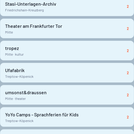
Stasi-Unterlagen-Archiv
2
Friedrichshain-Kreuzberg
Theater am Frankfurter Tor
2
Mitte
tropez
2
Mitte · kultur
Ufafabrik
2
Treptow-Köpenick
umsonst&draussen
2
Mitte · theater
YoYo Camps - Sprachferien für Kids
2
Treptow-Köpenick