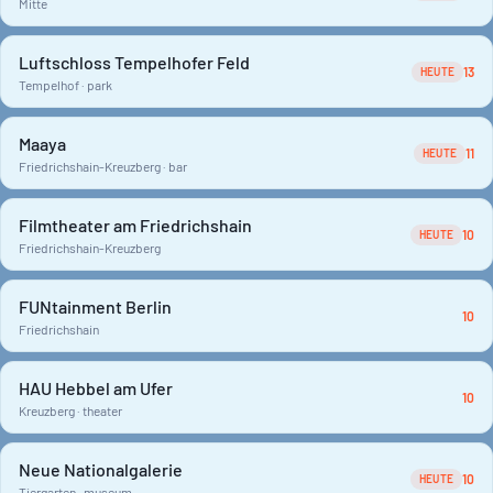
Mitte
Luftschloss Tempelhofer Feld
13
HEUTE
Tempelhof · park
Maaya
11
HEUTE
Friedrichshain-Kreuzberg · bar
Filmtheater am Friedrichshain
10
HEUTE
Friedrichshain-Kreuzberg
FUNtainment Berlin
10
Friedrichshain
HAU Hebbel am Ufer
10
Kreuzberg · theater
Neue Nationalgalerie
10
HEUTE
Tiergarten · museum