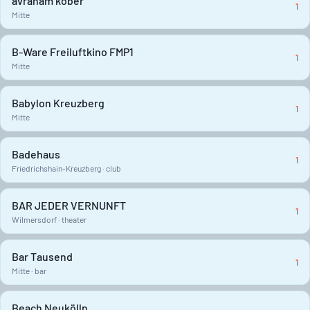
avraham kober
1
Mitte
B-Ware Freiluftkino FMP1
1
Mitte
Babylon Kreuzberg
1
Mitte
Badehaus
1
Friedrichshain-Kreuzberg · club
BAR JEDER VERNUNFT
1
Wilmersdorf · theater
Bar Tausend
1
Mitte · bar
Beach Neukölln