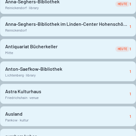
Anna-Seghers-Bibliothek
1
HEUTE
Reinickendorf · library
Anna-Seghers-Bibliothek im Linden-Center Hohenschönhausen
1
Reinickendorf
Antiquariat Bücherkeller
1
HEUTE
Mitte
Anton-Saefkow-Bibliothek
1
Lichtenberg · library
Astra Kulturhaus
1
Friedrichshain · venue
Ausland
1
Pankow · kultur