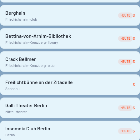
Berghain
3
HEUTE
Friedrichshain · club
Bettina-von-Arnim-Bibliothek
3
HEUTE
Friedrichshain-Kreuzberg · library
Crack Bellmer
3
HEUTE
Friedrichshain-Kreuzberg · club
Freilichtbühne an der Zitadelle
3
Spandau
Galli Theater Berlin
3
HEUTE
Mitte · theater
Insomnia Club Berlin
3
HEUTE
Berlin