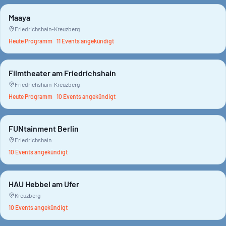
Maaya
Friedrichshain-Kreuzberg
Heute Programm
11
Event
s
angekündigt
Filmtheater am Friedrichshain
Friedrichshain-Kreuzberg
Heute Programm
10
Event
s
angekündigt
FUNtainment Berlin
Friedrichshain
10
Event
s
angekündigt
HAU Hebbel am Ufer
Kreuzberg
10
Event
s
angekündigt