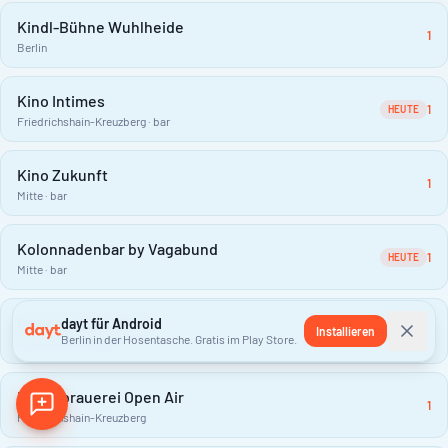
Kindl-Bühne Wuhlheide
1
Berlin
Kino Intimes
1
HEUTE
Friedrichshain-Kreuzberg · bar
Kino Zukunft
1
Mitte · bar
Kolonnadenbar by Vagabund
1
HEUTE
Mitte · bar
Kommunale Galerie
dayt für Android
Installieren
1
Berlin in der Hosentasche. Gratis im Play Store.
Wilmersdorf · gallery
Kulturbrauerei Open Air
1
Friedrichshain-Kreuzberg