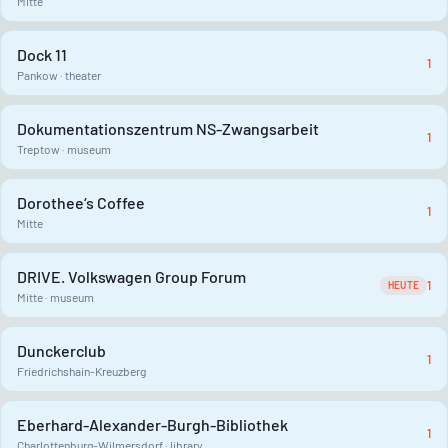
Mitte
Dock 11
1
Pankow · theater
Dokumentationszentrum NS-Zwangsarbeit
1
Treptow · museum
Dorothee‘s Coffee
1
Mitte
DRIVE. Volkswagen Group Forum
1
HEUTE
Mitte · museum
Dunckerclub
1
Friedrichshain-Kreuzberg
Eberhard-Alexander-Burgh-Bibliothek
1
Charlottenburg-Wilmersdorf · library