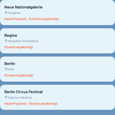
Neue Nationalgalerie
Tiergarten
Heute Programm
10
Event
s
angekündigt
Begine
Tempelhof-Schöneberg
9
Event
s
angekündigt
Berlin
Mitte
8
Event
s
angekündigt
Berlin Circus Festival
Treptow-Köpenick
Heute Programm
8
Event
s
angekündigt