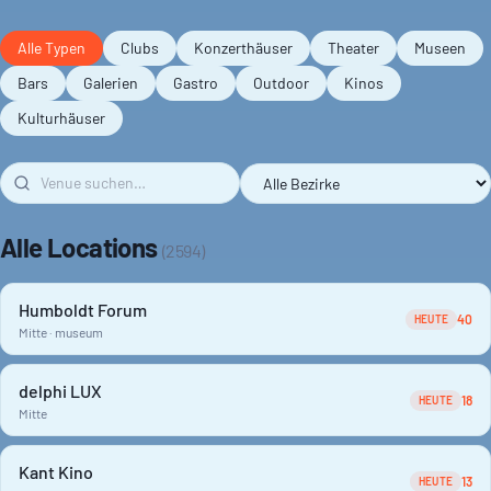
Alle Typen
Clubs
Konzerthäuser
Theater
Museen
Bars
Galerien
Gastro
Outdoor
Kinos
Kulturhäuser
Alle Locations
(
2594
)
Humboldt Forum
40
HEUTE
Mitte · museum
delphi LUX
18
HEUTE
Mitte
Kant Kino
13
HEUTE