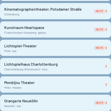
Kinematographentheater, Potsdamer Straße
3
HEUTE
Schöneberg
Kunstraum Heartspace
3
HEUTE
Friedrichshain-Kreuzberg · gallery
Lichtspiel-Theater
3
HEUTE
Mitte · bar
Lichtspielhaus Charlottenburg
3
Charlottenburg-Wilmersdorf · kino
Monbijou Theater
3
Mitte · theater
Orangerie Neukölln
3
HEUTE
Neukölln · bar