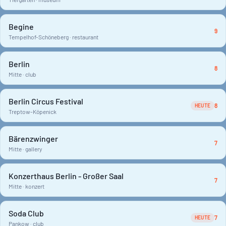
Begine
9
Tempelhof-Schöneberg · restaurant
Berlin
8
Mitte · club
Berlin Circus Festival
8
HEUTE
Treptow-Köpenick
Bärenzwinger
7
Mitte · gallery
Konzerthaus Berlin - Großer Saal
7
Mitte · konzert
Soda Club
7
HEUTE
Pankow · club