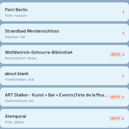
Petri Berlin
3
Mitte · museum
Strandbad Wendenschloss
3
Köpenick · bar
Wolfdietrich-Schnurre-Bibliothek
3
HEUTE
Reinickendorf · library
about blank
2
Friedrichshain · club
ART Stalker - Kunst + Bar + Events (Fete de la Musique)
2
HEUTE
Charlottenburg · bar
Atemporal
2
HEUTE
Mitte · gallery