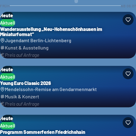
FRÜH
AB
06:07
Heute
Aktuell
Wanderausstellung „Neu-Hohenschönhausen im
Miniaturformat“
Jugendamt Berlin-Lichtenberg
Kunst & Ausstellung
Preis auf Anfrage
Heute
Aktuell
Young Euro Classic 2026
Mendelssohn-Remise am Gendarmenmarkt
Musik & Konzert
Preis auf Anfrage
Heute
Aktuell
Programm Sommerferien Friedrichshain