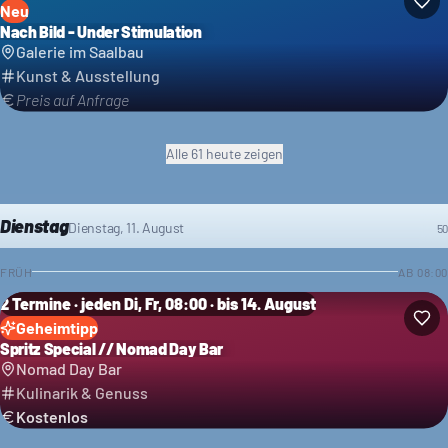
Neu
Nach Bild - Under Stimulation
Galerie im Saalbau
Kunst & Ausstellung
Preis auf Anfrage
Alle
61
heute
zeigen
Dienstag
Dienstag, 11. August
50
FRÜH
AB
08:00
2 Termine · jeden Di, Fr, 08:00 · bis 14. August
Geheimtipp
Spritz Special // Nomad Day Bar
Nomad Day Bar
Kulinarik & Genuss
Kostenlos