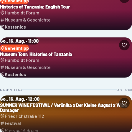
Geheimtipp
Histories of Tanzania: English Tour
Humboldt Forum
Museum & Geschichte
Kostenlos
So., 16. Aug. · 11:00
Geheimtipp
Museum Tour: Histories of Tanzania
Humboldt Forum
Museum & Geschichte
Kostenlos
NACHMITTAG
AB
14:00
So., 16. Aug. · 12:00
SUMMER WINE FESTIVAL / Verōnika x Der Kleine August x Wine
Kategorie: Festival
Damager
Friedrichstraße 112
Festival
Preis auf Anfrage