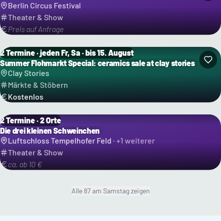
Berlin Circus Festival
Theater & Show
Preis auf Anfrage
2 Termine · jeden Fr, Sa · bis 15. August
Summer Flohmarkt Special: ceramics sale at clay stories
Clay Stories
Märkte & Stöbern
Kostenlos
2 Termine · 2 Orte
Die drei kleinen Schweinchen
Luftschloss Tempelhofer Feld
· +
1
weiterer
Theater & Show
ca. ab 10 €
Alle
87
am Samstag
zeigen