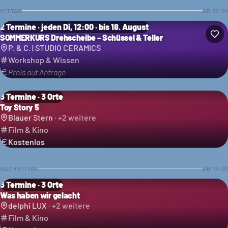
MITTAG
AB
12:00
2 Termine · jeden Di, 12:00 · bis 18. August
SOMMERKURS Drehscheibe – Schüssel & Teller
P. & C. | STUDIO CERAMICS
Workshop & Wissen
Preis auf Anfrage
3 Termine · 3 Orte
Toy Story 5
Blauer Stern
· +
2
weitere
Film & Kino
Kostenlos
NACHMITTAG
AB
14:00
3 Termine · 3 Orte
Was haben wir gelacht
delphi LUX
· +
2
weitere
Film & Kino