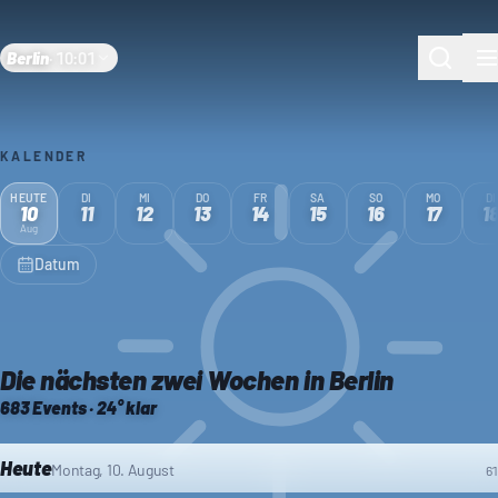
Berlin
·
10:01
KALENDER
HEUTE
DI
MI
DO
FR
SA
SO
MO
DI
10
11
12
13
14
15
16
17
1
Aug
Datum
Die nächsten zwei Wochen in Berlin
683 Events · 24° klar
Veranstaltungskalender Berlin
Heute
Montag, 10. August
61