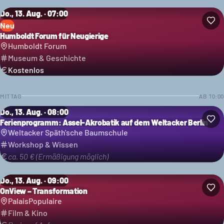
Do., 13. Aug. · 07:00
Neu
Humboldt Forum für Neugierige
Humboldt Forum
Museum & Geschichte
Kostenlos
MITTAG
AB
10:00
Do., 13. Aug. · 08:00
Ferienprogramm: Assel-Akrobatik auf dem Weltacker Berlin
Weltacker Späth'sche Baumschule
Workshop & Wissen
ca. 50 € (Ermäßigung möglich)
Do., 13. Aug. · 09:00
OnView – Transformation
PalaisPopulaire
Film & Kino