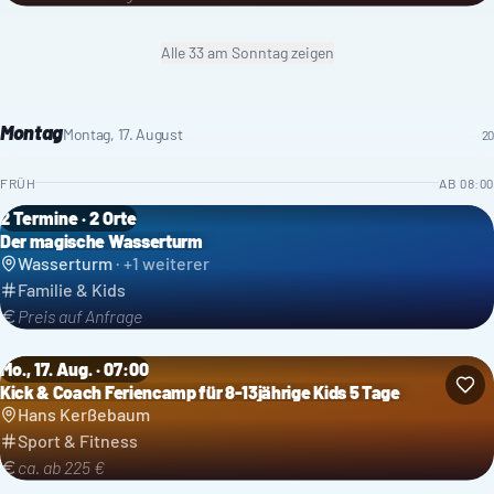
Alle
33
am Sonntag
zeigen
Montag
Montag, 17. August
20
FRÜH
AB
08:00
2 Termine · 2 Orte
Der magische Wasserturm
Wasserturm
· +
1
weiterer
Familie & Kids
Preis auf Anfrage
Mo., 17. Aug. · 07:00
Kick & Coach Feriencamp für 8-13jährige Kids 5 Tage
Hans Kerßebaum
Sport & Fitness
ca. ab 225 €