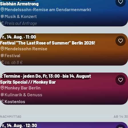
Siobhán Armstrong
Mendelssohn-Remise am Gendarmenmarkt
Musik & Konzert
Preis auf Anfrage
Fr., 14. Aug. · 11:00
Festival "The Last Rose of Summer" Berlin 2026!
Kategorie: Festival
Mendelssohn Remise
Festival
ca. ab 8 €
2 Termine · jeden Do, Fr, 13:00 · bis 14. August
Spritz Special // Monkey Bar
Monkey Bar Berlin
Kulinarik & Genuss
Kostenlos
NACHMITTAG
AB
14:30
Fr., 14. Aug. · 12:30