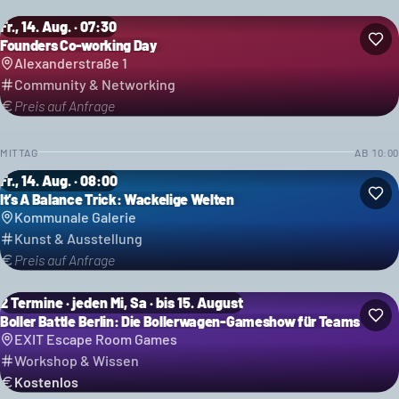
Fr., 14. Aug. · 07:30
Founders Co-working Day
Alexanderstraße 1
Community & Networking
Preis auf Anfrage
MITTAG
AB
10:00
Fr., 14. Aug. · 08:00
It’s A Balance Trick: Wackelige Welten
Kommunale Galerie
Kunst & Ausstellung
Preis auf Anfrage
2 Termine · jeden Mi, Sa · bis 15. August
Boller Battle Berlin: Die Bollerwagen-Gameshow für Teams
EXIT Escape Room Games
Workshop & Wissen
Kostenlos