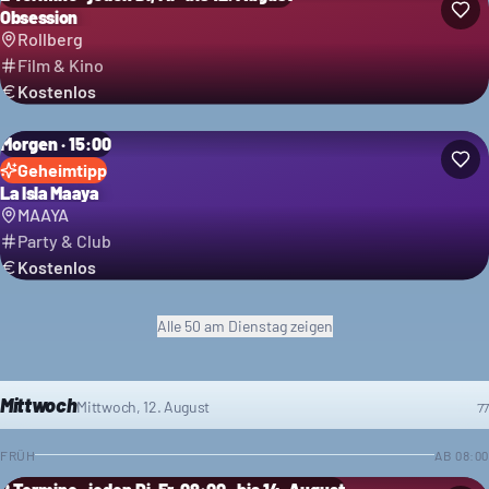
Obsession
Rollberg
Film & Kino
Kostenlos
Morgen · 15:00
Geheimtipp
La Isla Maaya
MAAYA
Party & Club
Kostenlos
Alle
50
am Dienstag
zeigen
Mittwoch
Mittwoch, 12. August
77
FRÜH
AB
08:00