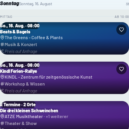
Sonntag
Sonntag, 16. August
33
MITTAG
AB
10:00
So., 16. Aug. · 08:00
Beats & Bagels
The Greens - Coffee & Plants
Musik & Konzert
Preis auf Anfrage
So., 16. Aug. · 08:00
Kindl Ferien-Rallye
KINDL - Zentrum für zeitgenössische Kunst
Workshop & Wissen
Preis auf Anfrage
2 Termine · 2 Orte
Die drei kleinen Schweinchen
ATZE Musiktheater
· +
1
weiterer
Theater & Show