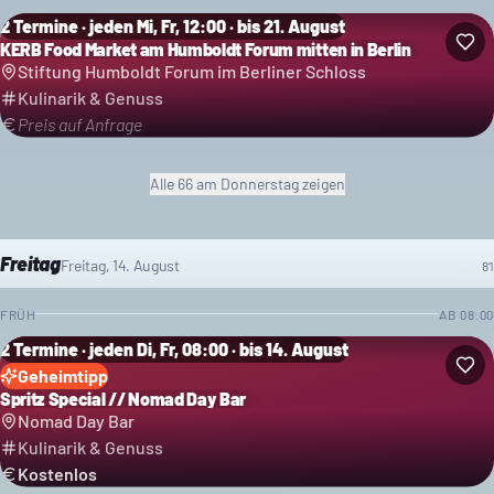
2 Termine · jeden Mi, Fr, 12:00 · bis 21. August
KERB Food Market am Humboldt Forum mitten in Berlin
Stiftung Humboldt Forum im Berliner Schloss
Kulinarik & Genuss
Preis auf Anfrage
Alle
66
am Donnerstag
zeigen
Freitag
Freitag, 14. August
81
FRÜH
AB
08:00
2 Termine · jeden Di, Fr, 08:00 · bis 14. August
Geheimtipp
Spritz Special // Nomad Day Bar
Nomad Day Bar
Kulinarik & Genuss
Kostenlos