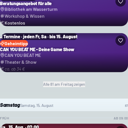
Beratungsangebot für alle
Bibliothek am Wasserturm
Workshop & Wissen
Kostenlos
2 Termine · jeden Fr, Sa · bis 15. August
Geheimtipp
CAN YOU BEAT ME - Deine Game Show
CAN YOU BEAT ME
Theater & Show
ca. ab 34 €
Alle
81
am Freitag
zeigen
Samstag
Samstag, 15. August
87
FRÜH
AB
09:00
Sa., 15. Aug. · 07:00