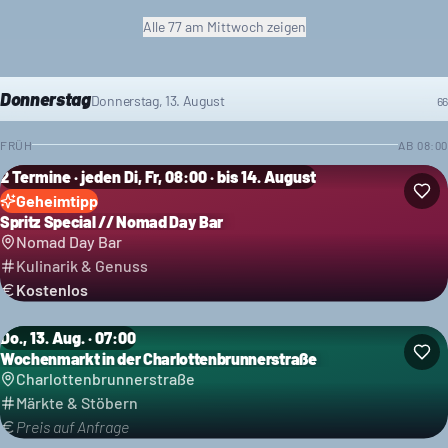
Alle
77
am Mittwoch
zeigen
Donnerstag
Donnerstag, 13. August
66
FRÜH
AB
08:00
2 Termine · jeden Di, Fr, 08:00 · bis 14. August
Geheimtipp
Spritz Special // Nomad Day Bar
Nomad Day Bar
Kulinarik & Genuss
Kostenlos
Do., 13. Aug. · 07:00
Wochenmarkt in der Charlottenbrunnerstraße
Charlottenbrunnerstraße
Märkte & Stöbern
Preis auf Anfrage