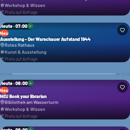
Workshop & Wissen
Preis auf Anfrage
Heute · 07:00
Neu
Ausstellung – Der Warschauer Aufstand 1944
Rotes Rathaus
Kunst & Ausstellung
Preis auf Anfrage
MITTAG
AB
10:00
Heute · 08:00
Neu
NEU Book your librarian
Bibliothek am Wasserturm
Workshop & Wissen
Preis auf Anfrage
Heute · 08:00