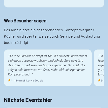
Was Besucher sagen
Das Kino bietet ein ansprechendes Konzept mit guter
Küche, wird aber teilweise durch Service und Auslastung
beeinträchtigt.
„
Die Idee und das Konzept ist toll, die Umsetzung versucht
„
Ein sc
sich noch daran zu wachsen. Jedoch die Servicekräfte
freundl
des Café torpedieren das Ganze in jeglicher Hinsicht. Sie
eigene
zeigen kein Interesse am Gast, nicht wirklich irgendeine
guter Q
Kompetenz und…
"
Empfeh
4
·
mike meinke
· via Google
5
·
Man
Nächste Events hier