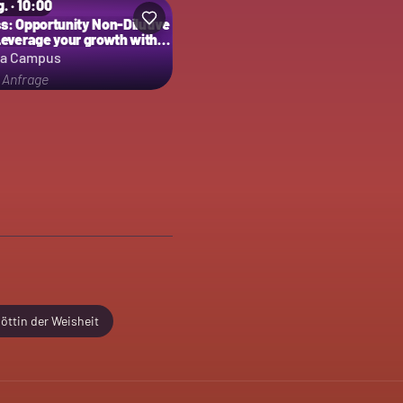
g. · 10:00
s: Opportunity Non-Dilutive
Leverage your growth with
 Debt
ta Campus
f Anfrage
öttin der Weisheit