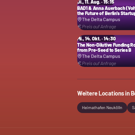
Di., 11. Aug. · 15:15
BAD1 & Anna Auerbach (Volt
the Future of Berlin's Startu
Ecosystem
The Delta Campus
Preis auf Anfrage
Mi., 14. Okt. · 14:30
The Non-Dilutive Funding 
from Pre-Seed to Series B
The Delta Campus
Preis auf Anfrage
Weitere Locations in
B
Heimathafen Neukölln
S