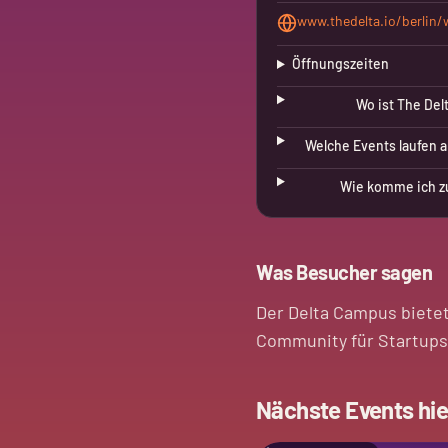
www.thedelta.io/berlin
Öffnungszeiten
Wo ist The Del
Welche Events laufen a
Wie komme ich z
Was Besucher sagen
Der Delta Campus bietet
Community für Startups
Nächste Events hie