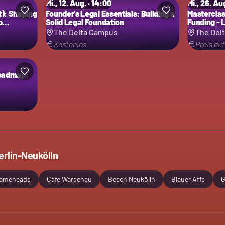
Mi., 12. Aug. · 14:00
Mi., 26. Au
): Shaping
Founder's Legal Essentials: Building a
Masterclas
p
Solid Legal Foundation
Funding - 
Grants and
The Delta Campus
The Del
Kostenlos
Preis au
Roadmap:
erlin-Neukölln
ameheads
Cafe Warschau
Beach Neukölln
Blauer Affe
G