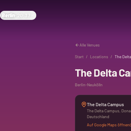
Berlin
·
20:37
Alle Venues
Start
/
Locations
/
The Delt
The Delta C
Berlin-Neukölln
The Delta Campus
The Delta Campus, Donau
Deutschland
Auf Google Maps öffnen