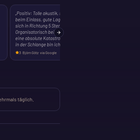
„
Positiv: Tolle akustik, schnelle Abarbeitung
beim Einlass, gute Lage. Eigentlich hat man
sich in Richtung 5 Sterne bewegt... Aber:
Organisatorisch bei dem Getränkeverkauf
Next slide
eine absolute Katastrophe. Nach 30 Minuten
in der Schlange bin ich d…
"
3
·
Björn Götz
· via Google
ehrmals täglich.