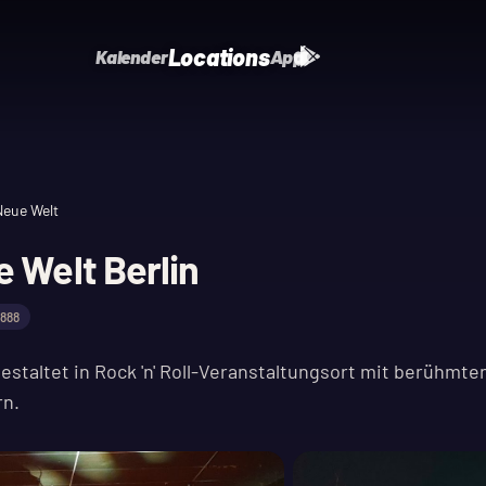
Locations
Kalender
App
Neue Welt
 Welt Berlin
.888
estaltet in Rock 'n' Roll-Veranstaltungsort mit berühmte
rn.