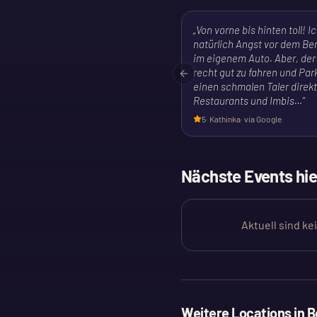
„
Von vorne bis hinten toll! I
natürlich Angst vor dem Ber
im eigenem Auto. Aber, der
recht gut zu fahren und Park
Previous slide
einen schmalen Taler direkt 
Restaurants und Imbis…
"
5
·
Kathinka
· via Google
Nächste Events hie
Aktuell sind ke
Weitere Locations in
B