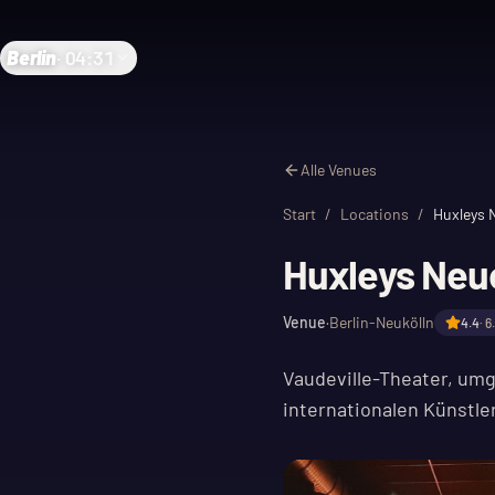
Berlin
·
04:31
Alle Venues
Start
/
Locations
/
Huxleys 
Huxleys Neue
Venue
·
Berlin-Neukölln
4.4
·
6
Vaudeville-Theater, umg
internationalen Künstle