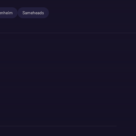
enheim
Sameheads