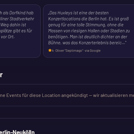
ch als Dorfkind hab
„
Das Huxleys ist eine der besten
liner Stadtverkehr
Konzertlocations die Berlin hat. Es ist groß
 Weg dahin ist
genug für eine tolle Stimmung, ohne die
plätze gibt es für
Massen von riesigen Hallen oder Stadien zu
vor Ort.
benötigen. Man ist deutlich dichter an der
Bühne, was das Konzerterlebnis bereic…
"
4
·
Oliver “Septimago”
· via Google
r
ine Events für diese Location angekündigt — wir aktualisieren m
erlin-Neukölln