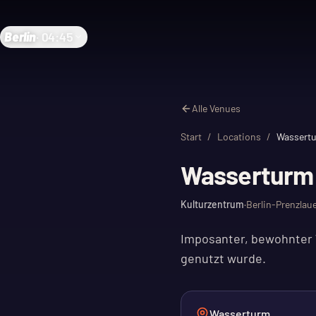
Berlin
·
04:45
Alle Venues
Start
/
Locations
/
Wassert
Wasserturm 
Kulturzentrum
·
Berlin-Prenzlau
Imposanter, bewohnter W
genutzt wurde.
Wasserturm