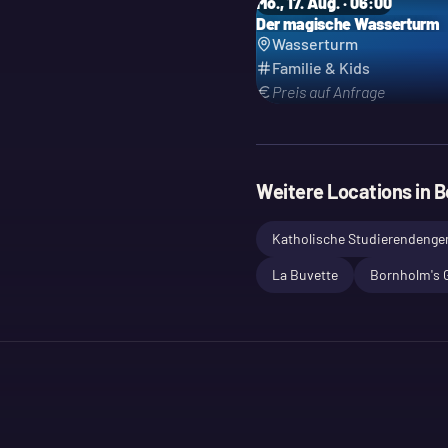
Mo., 17. Aug. · 06:00
Der magische Wasserturm
Wasserturm
Familie & Kids
Preis auf Anfrage
Weitere Locations in
B
Katholische Studierendengem
La Buvette
Bornholm's G