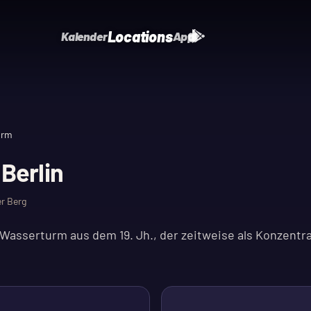
Locations
Kalender
App
urm
Berlin
er Berg
asserturm aus dem 19. Jh., der zeitweise als Konzentra