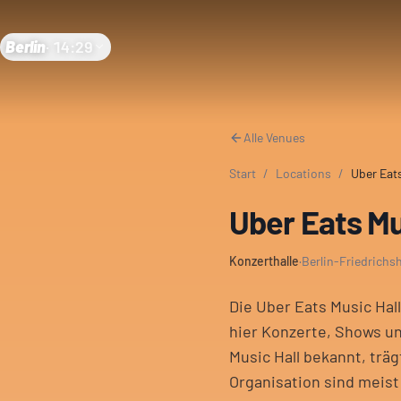
Berlin
·
14:29
Alle Venues
Start
/
Locations
/
Uber Eats
Uber Eats Mus
Konzerthalle
·
Berlin-Friedrichs
Die Uber Eats Music Hall
hier Konzerte, Shows un
Music Hall bekannt, trä
Organisation sind meist 