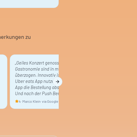
merkungen zu
„
Geiles Konzert genossen (SSIO) Preise der
Gastronomie sind in meinen Augen
überzogen. Innovativ ist das man hierfür die
.
Uber eats App nutzen kann, quasi über die
Next slide
App die Bestellung absetzen und bezahlen.
Und nach der Push Benachrichtigung a…
"
4
·
Marco Klein
· via Google