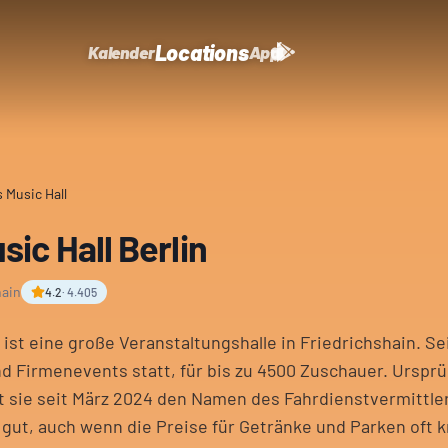
Locations
Kalender
App
 Music Hall
ic Hall Berlin
hain
4.2
·
4.405
 ist eine große Veranstaltungshalle in Friedrichshain. Se
d Firmenevents statt, für bis zu 4500 Zuschauer. Ursprün
gt sie seit März 2024 den Namen des Fahrdienstvermittle
gut, auch wenn die Preise für Getränke und Parken oft kr