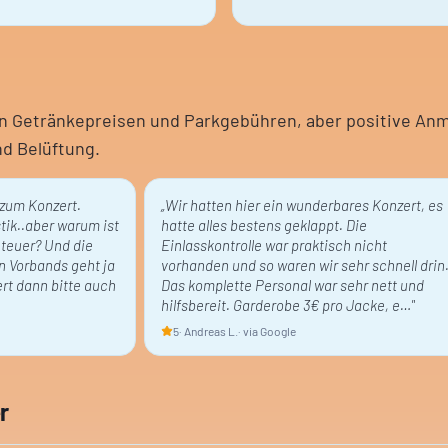
hen Getränkepreisen und Parkgebühren, aber positive An
nd Belüftung.
 zum Konzert.
„
Wir hatten hier ein wunderbares Konzert, es
tik..aber warum ist
hatte alles bestens geklappt. Die
 teuer? Und die
Einlasskontrolle war praktisch nicht
n Vorbands geht ja
vorhanden und so waren wir sehr schnell drin
ert dann bitte auch
Das komplette Personal war sehr nett und
hilfsbereit. Garderobe 3€ pro Jacke, e…
"
5
·
Andreas L.
· via Google
r