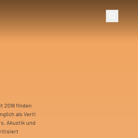
it 2018 finden
glich als Verti
rs. Akustik und
itisiert