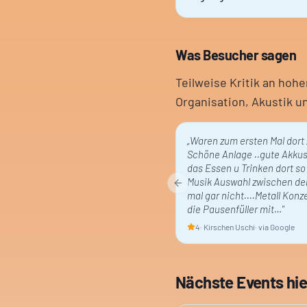
Was Besucher sagen
Teilweise Kritik an ho
Organisation, Akustik u
„
Waren zum ersten Mal dort
Schöne Anlage ..gute Akkus
das Essen u Trinken dort so
Musik Auswahl zwischen de
Previous slide
mal gar nicht....Metall Konz
die Pausenfüller mit…
"
4
·
Kirschen Uschi
· via Google
Nächste Events hie