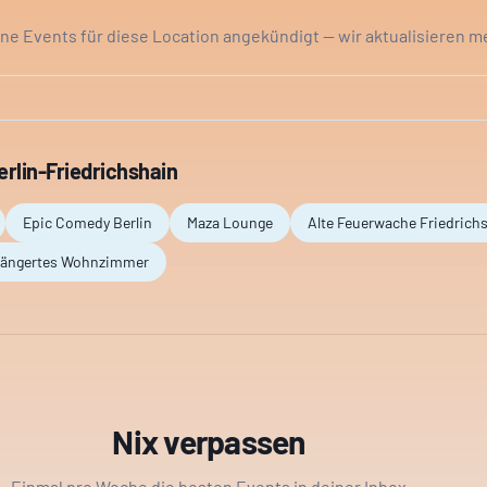
ine Events für diese Location angekündigt — wir aktualisieren m
erlin-Friedrichshain
Epic Comedy Berlin
Maza Lounge
Alte Feuerwache Friedrichs
rlängertes Wohnzimmer
Nix verpassen
Einmal pro Woche die besten Events in deiner Inbox