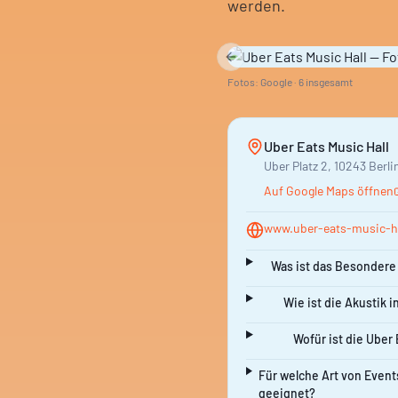
werden.
Previous slide
Fotos: Google ·
6
insgesamt
Uber Eats Music Hall
Uber Platz 2, 10243 Berl
Auf Google Maps öffnen
www.uber-eats-music-ha
Was ist das Besondere 
Wie ist die Akustik i
Wofür ist die Uber
Für welche Art von Events
geeignet?