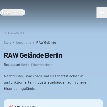
Berlin
·
12:08
Alle Venues
Start
/
Locations
/
RAW Gelände
RAW Gelände Berlin
Restaurant
·
Berlin-Friedrichshain
Nachtclubs, Snackbars und Geschäftsflächen in
umfunktionierten Industriegebäuden auf früherem
Eisenbahngelände.
RAW Gelände