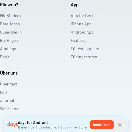
Für wen?
App
Mit Kindern
App für Berlin
Date-Ideen
iPhone App
Queer Berlin
Android App
Bei Regen
Features
Ausflüge
Für Veranstalter
Deals
Für Investoren
Über uns
Über dayt
FAQ
Journal
Was ist neu
dayt für Android
Installieren
Berlin in der Hosentasche. Gratis im Play Store.