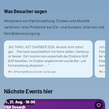
Was Besucher sagen
Akzeptanz von Kartenzahlung, Einlass und Akustik
variieren; teils Probleme bei Ein- und Auslass, Internet und
Getränkeversorgung.
„
WU TANG LAST CHAMBER 2026. Akustik nicht sofort
„
Ich ma
geil... Man kann ausschließlich mit Karte zahlen. Hamburg
Führung
ist besser. Dort konnte man ausserhalb des Stadions NUR
bei Ve
BAR bezahlen, im Stadion angekommen wurde Bar- und
Essen u
Kartenzahlung akzeptiert..…
"
immer 
4
·
6Marshall6Bravestarr6
· via Google
5
·
Hei
Nächste Events hier
Fr., 21. Aug. · 18:00
Diljit Dosanjh