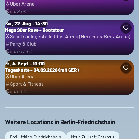
Uber Arena
ca. 95 €
Sa., 22. Aug. · 14:30
Mega 90er Rave - Bootstour
Schiffsanlegestelle Uber Arena (Mercedes-Benz Arena)
Party & Club
ca. ab 36 €
Fr., 4. Sept. · 10:00
Tageskarte - 04.09.2026 (mit GER)
Uber Arena
Sport & Fitness
ca. 58 €
Weitere Locations in
Berlin-Friedrichshain
Freiluftkino Friedrichshain
Neue Zukunft Ostkreuz