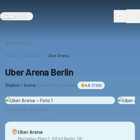
Berlin
·
09:55
Alle Venues
Start
/
Locations
/
Uber Arena
Uber Arena Berlin
Stadion / Arena
·
Berlin-Friedrichshain
4.5
·
37.695
Fotos: Google ·
6
insgesamt
Uber Arena
Mercedes-Platz 1, 10243 Berlin, DE