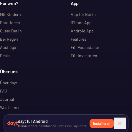
Für wen?
App
Mit Kindern
App für Berlin
Date-Ideen
iPhone App
Queer Berlin
Android App
Bei Regen
Features
Ausflüge
Für Veranstalter
Deals
Für Investoren
Über uns
Über dayt
FAQ
Journal
Was ist neu
dayt für Android
Installieren
Berlin in der Hosentasche. Gratis im Play Store.