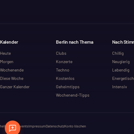
Kalender
Berlin nach Thema
Nach Sti
Heute
Clubs
Chillig
Morgen
Konzerte
Neugierig
Wochenende
Techno
Lebendig
Diese Woche
Kostenlos
Energetisch
Ganzer Kalender
Geheimtipps
Intensiv
Wochenend-Tipps
hello@dayt.events
Impressum
Datenschutz
Konto löschen