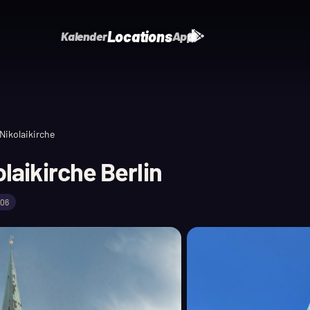
Locations
Kalender
App
ikolaikirche
aikirche Berlin
206