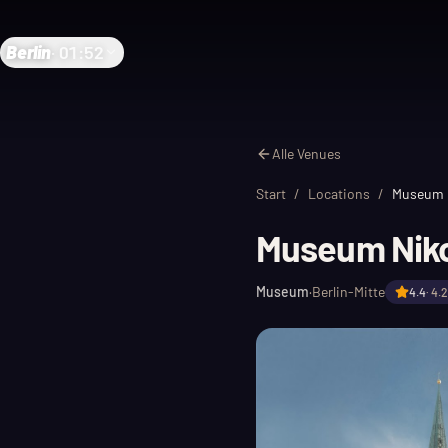
Berlin
·
01:52
Alle Venues
Start
/
Locations
/
Museum N
Museum Nikol
Museum
·
Berlin-Mitte
4.4
·
4.