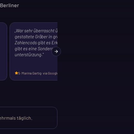
Berliner
„
War sehr überrascht über sehr üppig
gestaltete Gräber in großer Zahl. Über
Zahlencods gibt es Erklärungen. Im Moment
gibt es eine Sonderausstellung mit Film
Next slide
unterstürzung.
"
5
·
Marina Gartig
· via Google
ehrmals täglich.