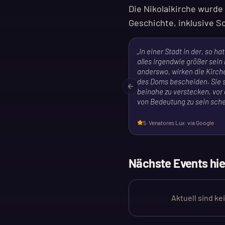
Die Nikolaikirche wurde
Geschichte, inklusive 
„
In einer Stadt in der, so h
alles irgendwie größer sein
anderswo, wirken die Kirc
des Doms bescheiden. Sie 
Previous slide
beinahe zu verstecken, vor 
von Bedeutung zu sein sch
5
·
Venatores Lux
· via Google
Nächste Events hie
Aktuell sind ke