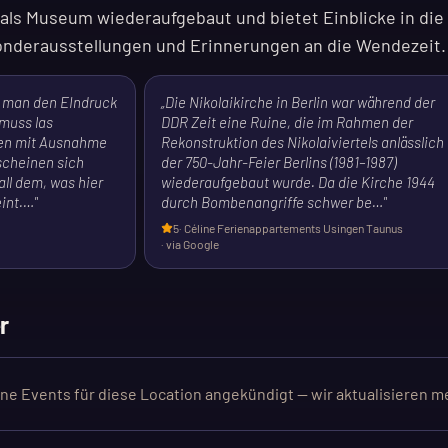
 als Museum wiederaufgebaut und bietet Einblicke in die 
Sonderausstellungen und Erinnerungen an die Wendezeit.
at man den EIndruck
„
Die Nikolaikirche in Berlin war während der
 muss las
DDR Zeit eine Ruine, die im Rahmen der
hen mit Ausnahme
Rekonstruktion des Nikolaiviertels anlässlich
scheinen sich
der 750-Jahr-Feier Berlins (1981–1987)
all dem, was hier
wiederaufgebaut wurde. Da die Kirche 1944
eint.…
"
durch Bombenangriffe schwer be…
"
5
·
Céline Ferienappartements Usingen Taunus
· via Google
r
ine Events für diese Location angekündigt — wir aktualisieren m