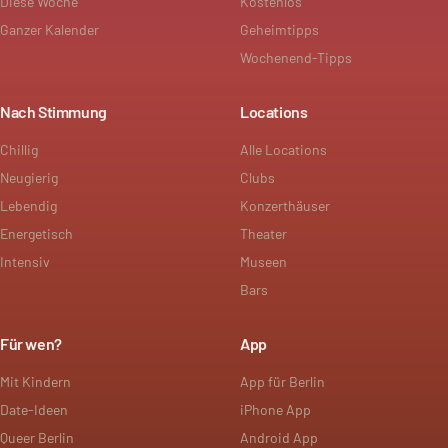
Diese Woche
Kostenlos
Ganzer Kalender
Geheimtipps
Wochenend-Tipps
Nach Stimmung
Locations
Chillig
Alle Locations
Neugierig
Clubs
Lebendig
Konzerthäuser
Energetisch
Theater
Intensiv
Museen
Bars
Für wen?
App
Mit Kindern
App für Berlin
Date-Ideen
iPhone App
Queer Berlin
Android App