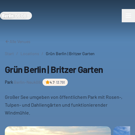
Berlin
·
06:08
Alle Venues
Start
/
Locations
/
Grün Berlin | Britzer Garten
Grün Berlin | Britzer Garten
Park
·
Berlin-Neukölln
4.7
·
13.791
Großer See umgeben von öffentlichem Park mit Rosen-,
Tulpen- und Dahliengärten und funktionierender
Windmühle.