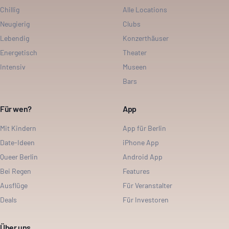
Chillig
Alle Locations
Neugierig
Clubs
Lebendig
Konzerthäuser
Energetisch
Theater
Intensiv
Museen
Bars
Für wen?
App
Mit Kindern
App für Berlin
Date-Ideen
iPhone App
Queer Berlin
Android App
Bei Regen
Features
Ausflüge
Für Veranstalter
Deals
Für Investoren
Über uns