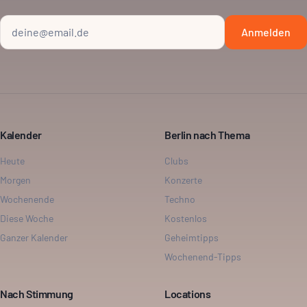
Anmelden
Kalender
Berlin nach Thema
Heute
Clubs
Morgen
Konzerte
Wochenende
Techno
Diese Woche
Kostenlos
Ganzer Kalender
Geheimtipps
Wochenend-Tipps
Nach Stimmung
Locations