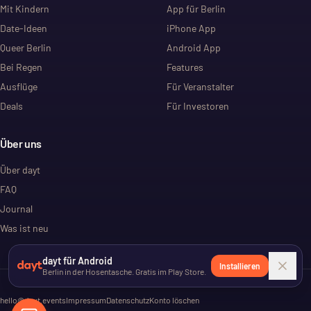
Mit Kindern
App für Berlin
Date-Ideen
iPhone App
Queer Berlin
Android App
Bei Regen
Features
Ausflüge
Für Veranstalter
Deals
Für Investoren
Über uns
Über dayt
FAQ
Journal
Was ist neu
dayt für Android
Installieren
Berlin in der Hosentasche. Gratis im Play Store.
hello@dayt.events
Impressum
Datenschutz
Konto löschen