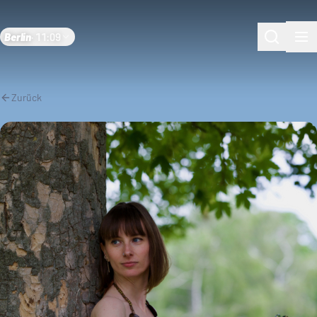
Berlin
·
11:09
Zurück