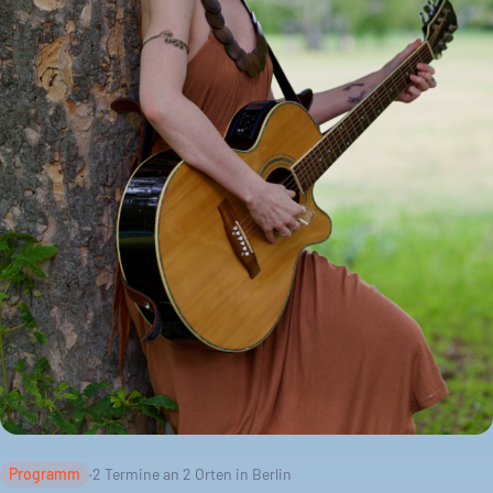
Programm
·
2
Termine an
2
Orten in Berlin