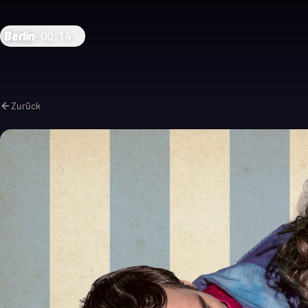
Berlin
·
00:14
Zurück