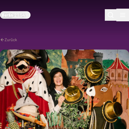
Berlin
·
21:54
Zurück