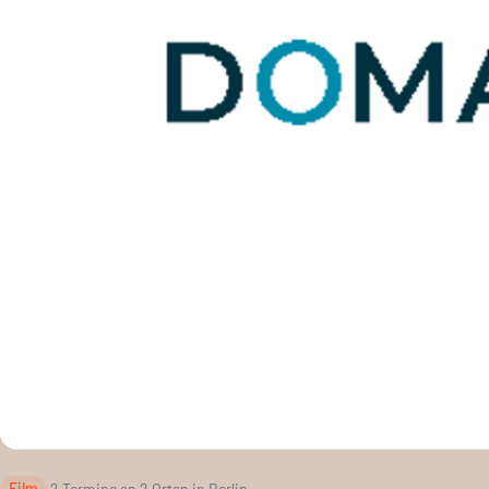
Film
·
2
Termine an
2
Orten in Berlin