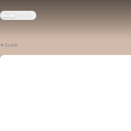
Berlin
·
13:51
Zurück