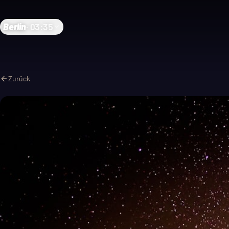
Berlin
·
03:35
Zurück