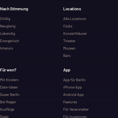
Nach Stimmung
Locations
Chillig
Alle Locations
Neugierig
Clubs
Lebendig
Konzerthäuser
Energetisch
Theater
Intensiv
Museen
Bars
Für wen?
App
Mit Kindern
App für Berlin
Date-Ideen
iPhone App
Queer Berlin
Android App
Bei Regen
Features
Ausflüge
Für Veranstalter
Deals
Für Investoren