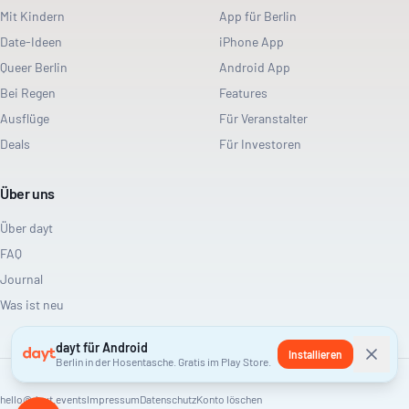
Mit Kindern
App für Berlin
Date-Ideen
iPhone App
Queer Berlin
Android App
Bei Regen
Features
Ausflüge
Für Veranstalter
Deals
Für Investoren
Über uns
Über dayt
FAQ
Journal
Was ist neu
dayt für Android
Installieren
Berlin in der Hosentasche. Gratis im Play Store.
hello@dayt.events
Impressum
Datenschutz
Konto löschen