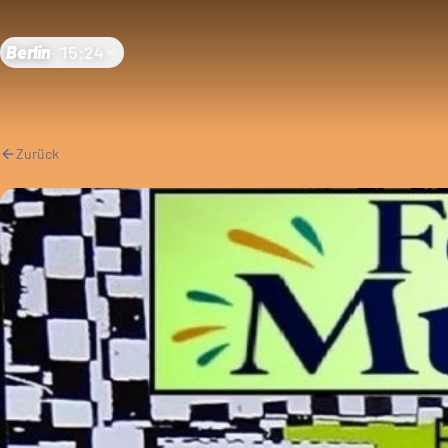
Berlin
·
15:24
Zurück