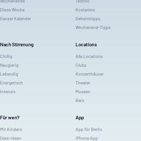
Wochenende
Techno
Diese Woche
Kostenlos
Ganzer Kalender
Geheimtipps
Wochenend-Tipps
Nach Stimmung
Locations
Chillig
Alle Locations
Neugierig
Clubs
Lebendig
Konzerthäuser
Energetisch
Theater
Intensiv
Museen
Bars
Für wen?
App
Mit Kindern
App für Berlin
Date-Ideen
iPhone App