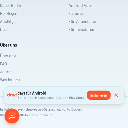
Queer Berlin
Android App
Bei Regen
Features
Ausflüge
Für Veranstalter
Deals
Für Investoren
Über uns
Über dayt
FAQ
Journal
Was ist neu
dayt für Android
Installieren
Berlin in der Hosentasche. Gratis im Play Store.
hello@dayt.events
Impressum
Datenschutz
Konto löschen
©
2026
dayt. Alle Rechte vorbehalten.