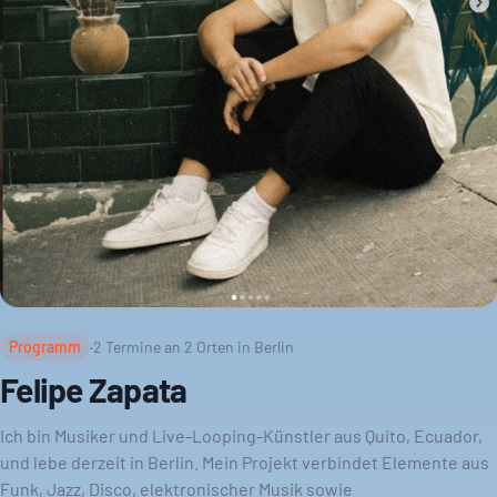
Programm
·
2
Termine an
2
Orten in Berlin
Felipe Zapata
Ich bin Musiker und Live-Looping-Künstler aus Quito, Ecuador,
und lebe derzeit in Berlin. Mein Projekt verbindet Elemente aus
Funk, Jazz, Disco, elektronischer Musik sowie