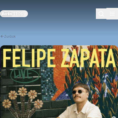
Berlin
·
11:05
Zurück