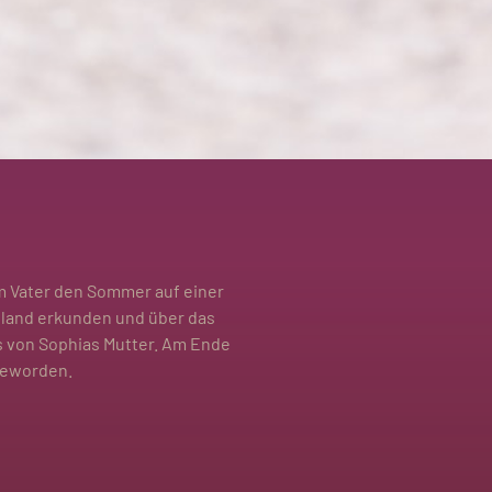
em Vater den Sommer auf einer
iland erkunden und über das
s von Sophias Mutter. Am Ende
geworden.