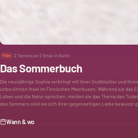
Film
·
2
Termine an
2
Orten in Berlin
Das Sommerbuch
Die neunjährige Sophia verbringt mit ihrer Großmutter und ihr
unberührten Insel im Finnischen Meerbusen. Während sie das E
Leben und die Natur sprechen, meiden sie das Thema des Tode
des Sommers sind sie sich ihrer gegenseitigen Liebe bewusst 
Wann & wo