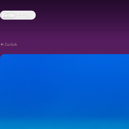
Berlin
·
21:39
Zurück