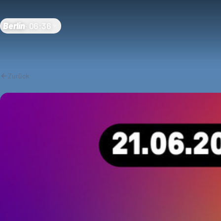
Berlin
·
06:36
Zurück