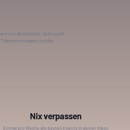
dern von Verliebtheit, Sehnsucht
m Träumen einladen und die
Nix verpassen
Einmal pro Woche die besten Events in deiner Inbox