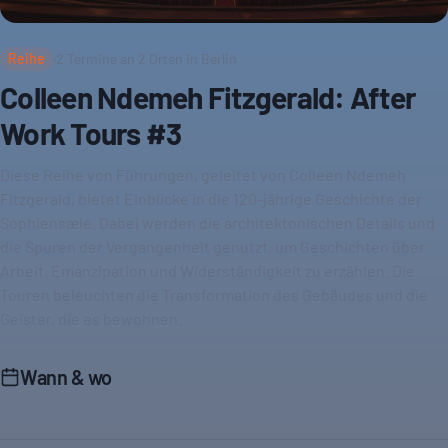
Reihe
·
2
Termine an
2
Orten in Berlin
Colleen Ndemeh Fitzgerald: After
Work Tours #3
Diese Reihe von Führungen, geleitet von Colleen Ndemeh
Fitzgerald, bietet Einblicke in die 120-jährige Geschichte der
Sophiensæle. Dabei werden die architektonischen Details und
die Spuren der Vergangenheit genutzt, um Geschichten über
Arbeit, Emanzipation und Widerständigkeit zu erzählen. Die
Touren beleuchten die Transformation des Gebäudes und die
Geister, die es bewohnen.
Wann & wo