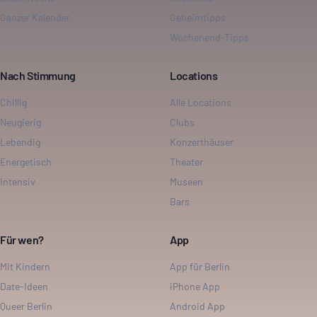
Ganzer Kalender
Geheimtipps
Wochenend-Tipps
Nach Stimmung
Locations
Chillig
Alle Locations
Neugierig
Clubs
Lebendig
Konzerthäuser
Energetisch
Theater
Intensiv
Museen
Bars
Für wen?
App
Mit Kindern
App für Berlin
Date-Ideen
iPhone App
Queer Berlin
Android App