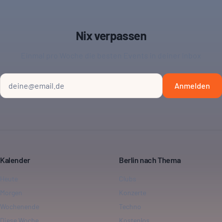
Nix verpassen
Einmal pro Woche die besten Events in deiner Inbox
Anmelden
Kalender
Berlin nach Thema
Heute
Clubs
Morgen
Konzerte
Wochenende
Techno
Diese Woche
Kostenlos