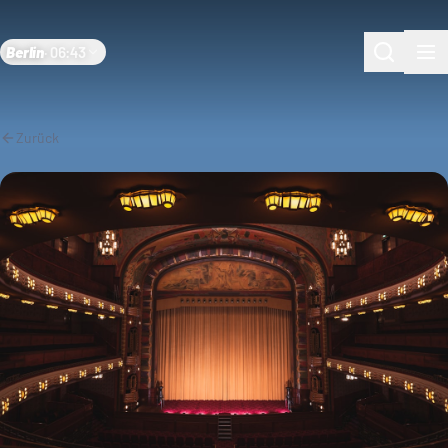
Berlin
·
06:43
Zurück