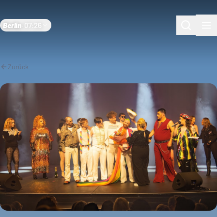
Berlin
·
07:26
Zurück