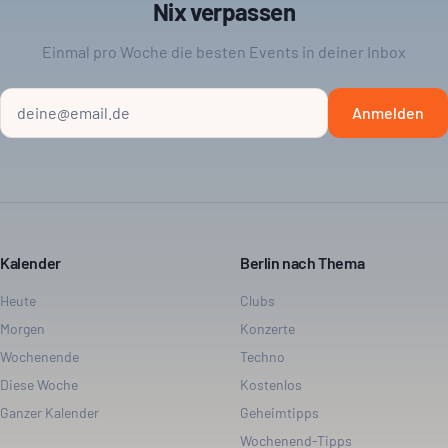
Nix verpassen
Einmal pro Woche die besten Events in deiner Inbox
Anmelden
Kalender
Berlin nach Thema
Heute
Clubs
Morgen
Konzerte
Wochenende
Techno
Diese Woche
Kostenlos
Ganzer Kalender
Geheimtipps
Wochenend-Tipps