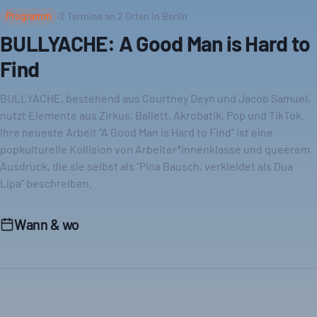
Programm
·
2
Termine an
2
Orten in Berlin
BULLYACHE: A Good Man is Hard to
Find
BULLYACHE, bestehend aus Courtney Deyn und Jacob Samuel,
nutzt Elemente aus Zirkus, Ballett, Akrobatik, Pop und TikTok.
Ihre neueste Arbeit "A Good Man is Hard to Find" ist eine
popkulturelle Kollision von Arbeiter*innenklasse und queerem
Ausdruck, die sie selbst als "Pina Bausch, verkleidet als Dua
Lipa" beschreiben.
Wann & wo