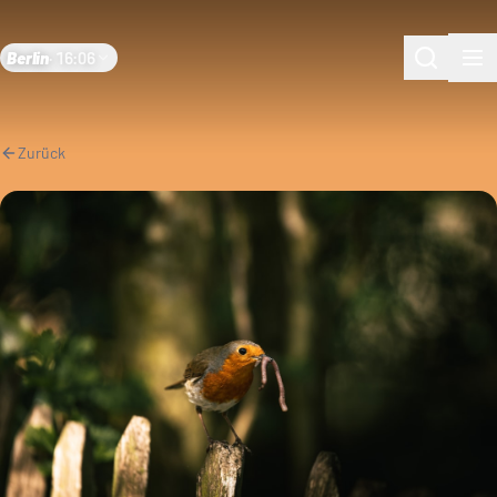
Berlin
·
16:06
Zurück