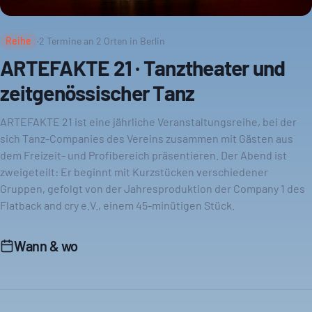
Reihe
·
2
Termine an
2
Orten in Berlin
ARTEFAKTE 21 · Tanztheater und
zeitgenössischer Tanz
ARTEFAKTE 21 ist eine jährliche Veranstaltungsreihe, bei der
sich Tanz-Companies des Vereins zusammen mit Gästen aus
dem Freizeit- und Profibereich präsentieren. Der Abend ist
zweigeteilt: Er beginnt mit Kurzstücken verschiedener
Gruppen, gefolgt von der Jahresproduktion der Company 1 des
Flatback and cry e.V., einem 45-minütigen Stück.
Wann & wo