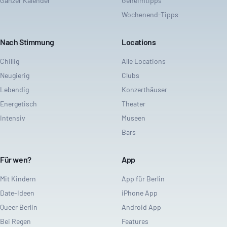
Ganzer Kalender
Geheimtipps
Wochenend-Tipps
Nach Stimmung
Locations
Chillig
Alle Locations
Neugierig
Clubs
Lebendig
Konzerthäuser
Energetisch
Theater
Intensiv
Museen
Bars
Für wen?
App
Mit Kindern
App für Berlin
Date-Ideen
iPhone App
Queer Berlin
Android App
Bei Regen
Features