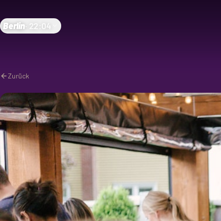
Berlin
·
22:04
Zurück