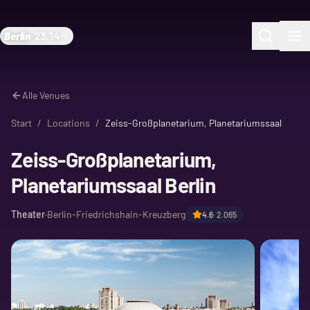
Berlin
·
23:14
Alle Venues
Start
/
Locations
/
Zeiss-Großplanetarium, Planetariumssaal
Zeiss-Großplanetarium,
Planetariumssaal Berlin
Theater
·
Berlin-Friedrichshain-Kreuzberg
4.6
·
2.065