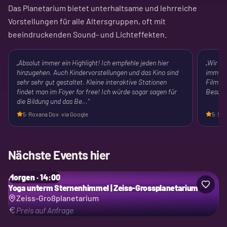
Das Planetarium bietet unterhaltsame und lehrreiche
Vorstellungen für alle Altersgruppen, oft mit
beeindruckenden Sound- und Lichteffekten.
„
Absolut immer ein Highlight! Ich empfehle jeden hier
„
Wir wa
hinzugehen. Auch Kindervorstellungen und das Kino sind
immer n
sehr sehr gut gestaltet. Kleine interaktive Stationen
Filme 
findet man im Foyer for free! Ich würde sogar sagen für
Besuch
die Bildung und das Be…
"
5
·
Roxana Dox
· via Google
5
·
Saf
Nächste Events hier
Morgen · 14:00
Yoga unterm Sternenhimmel | Zeiss-Grossplanetarium
Zeiss-Großplanetarium
Preis auf Anfrage