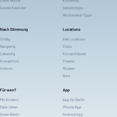
Diese Woche
Kostenlos
Ganzer Kalender
Geheimtipps
Wochenend-Tipps
Nach Stimmung
Locations
Chillig
Alle Locations
Neugierig
Clubs
Lebendig
Konzerthäuser
Energetisch
Theater
Intensiv
Museen
Bars
Für wen?
App
Mit Kindern
App für Berlin
Date-Ideen
iPhone App
Queer Berlin
Android App