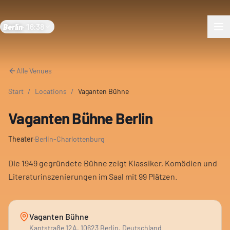
Berlin
·
16:38
Alle Venues
Start
/
Locations
/
Vaganten Bühne
Vaganten Bühne Berlin
Theater
·
Berlin-Charlottenburg
Die 1949 gegründete Bühne zeigt Klassiker, Komödien und
Literaturinszenierungen im Saal mit 99 Plätzen.
Vaganten Bühne
Kantstraße 12A, 10623 Berlin, Deutschland