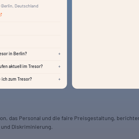
9 Berlin, Deutschland
esor in Berlin?
+
ufen aktuell im Tresor?
+
ich zum Tresor?
+
on, das Personal und die faire Preisgestaltung, berichte
 und Diskriminierung.