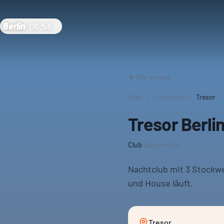
Berlin
·
06:56
Alle Venues
Start
/
Locations
/
Tresor
Tresor Berli
Club
·
Berlin-Mitte
Nachtclub mit 3 Stockw
und House läuft.
Tresor