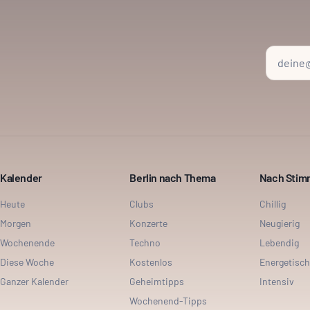
Kalender
Berlin nach Thema
Nach Sti
Heute
Clubs
Chillig
Morgen
Konzerte
Neugierig
Wochenende
Techno
Lebendig
Diese Woche
Kostenlos
Energetisch
Ganzer Kalender
Geheimtipps
Intensiv
Wochenend-Tipps