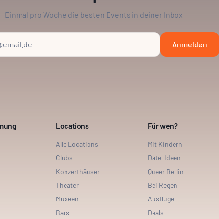
Einmal pro Woche die besten Events in deiner Inbox
Anmelden
mmung
Locations
Für wen?
Alle Locations
Mit Kindern
Clubs
Date-Ideen
Konzerthäuser
Queer Berlin
Theater
Bei Regen
Museen
Ausflüge
Bars
Deals