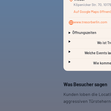
Köpenicker Str. 70, 1017
Auf Google Maps öffnen
www.tresorberlin.com
Öffnungszeiten
Wo ist Tr
Welche Events la
Wie komme 
Was Besucher sagen
Kunden loben die Locati
aggressiven Türstehern