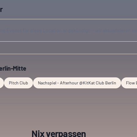
r
ine Events für diese Location angekündigt — wir aktualisieren m
erlin-Mitte
Pitch Club
Nachspiel - Afterhour @KitKat Club Berlin
Flow 
Nix verpassen