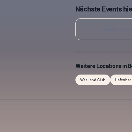
Nächste Events hie
Aktuell sind ke
Weitere Locations in
B
Weekend Club
Hafenbar