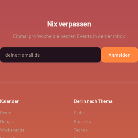
Nix verpassen
Einmal pro Woche die besten Events in deiner Inbox
Anmelden
Kalender
Berlin nach Thema
Heute
Clubs
Morgen
Konzerte
Wochenende
Techno