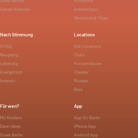
Diese Woche
Kostenlos
Ganzer Kalender
Geheimtipps
Wochenend-Tipps
Nach Stimmung
Locations
Chillig
Alle Locations
Neugierig
Clubs
Lebendig
Konzerthäuser
Energetisch
Theater
Intensiv
Museen
Bars
Für wen?
App
Mit Kindern
App für Berlin
Date-Ideen
iPhone App
Queer Berlin
Android App