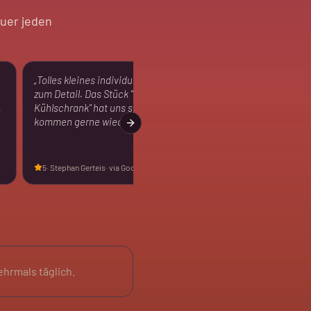
uer jeden
„
Tolles kleines individuelles Theater mit Liebe
zum Detail. Das Stück "Der Dino im
,
Kühlschrank" hat uns sehr gut gefallen. Wir
kommen gerne wieder.
"
Next slide
5
·
Stephan Gerteis
· via Google
ehrmals täglich.