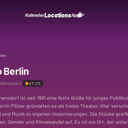
Locations
Kalender
App
Jaro
 Berlin
-Wilmersdorf
4.7
·
272
ersdorf ist seit 1991 eine feste Größe für junges Publiku
tin Pölzer gründeten es als freies Theater. Hier versc
l und Musik zu eigenen Inszenierungen. Die Stücke grei
en, Gender und Klimawandel auf. Es ist ein Ort, der unte