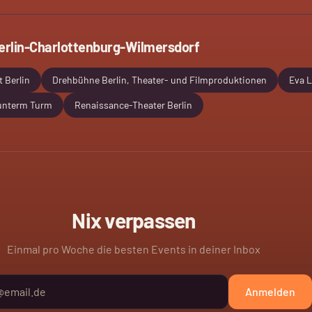
erlin-Charlottenburg-Wilmersdorf
 Berlin
Drehbühne Berlin, Theater- und Filmproduktionen
Eva L
unterm Turm
Renaissance-Theater Berlin
Nix verpassen
Einmal pro Woche die besten Events in deiner Inbox
Anmelden