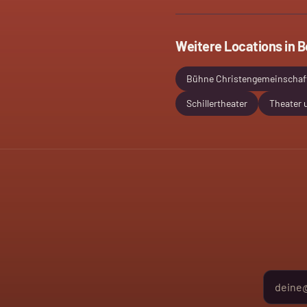
Weitere Locations in
B
Bühne Christengemeinschaft
Schillertheater
Theater 