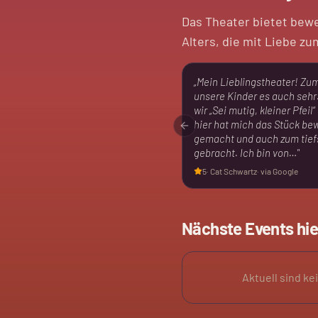
Das Theater bietet bew
Alters, die mit Liebe zu
„
Mein Lieblingstheater! Zu
unsere Kinder es auch sehr
wir „Sei mutig, kleiner Pfeil“
hier hat mich das Stück be
Previous slide
gemacht und auch zum tief
gebracht. Ich bin von…
"
5
·
Cat Schwartz
· via Google
Nächste Events hie
Aktuell sind ke