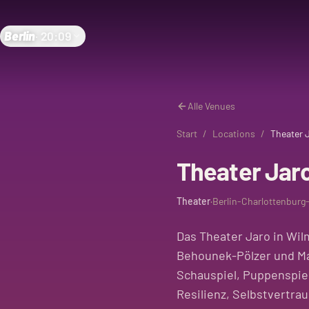
Berlin
·
20:09
Alle Venues
Start
/
Locations
/
Theater 
Theater Jaro
Theater
·
Berlin-Charlottenburg
Das Theater Jaro in Wilm
Behounek-Pölzer und Mar
Schauspiel, Puppenspie
Resilienz, Selbstvertrau