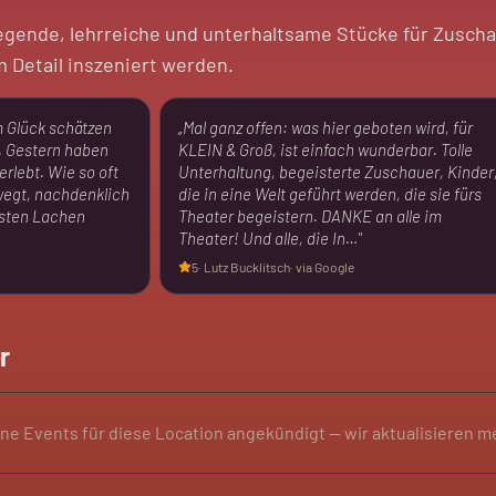
egende, lehrreiche und unterhaltsame Stücke für Zuscha
m Detail inszeniert werden.
m Glück schätzen
„
Mal ganz offen: was hier geboten wird, für
. Gestern haben
KLEIN & Groß, ist einfach wunderbar. Tolle
 erlebt. Wie so oft
Unterhaltung, begeisterte Zuschauer, Kinder
wegt, nachdenklich
die in eine Welt geführt werden, die sie fürs
sten Lachen
Theater begeistern. DANKE an alle im
Theater! Und alle, die In…
"
5
·
Lutz Bucklitsch
· via Google
r
ine Events für diese Location angekündigt — wir aktualisieren m