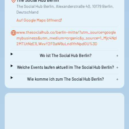
The Social Hub Berlin, Alexanderstraße 40, 10179 Berlin,
Deutschland
Auf Google Maps öffnen
www.thesocialhub.co/berlin-mitte/?utm_source=google
mybusiness&utm_medium=organic&y_source=1_Mjc4NzI
2MTUtNzE1LWxvY2F0aW9uLndlYnNpdGU%3D
Wo ist The Social Hub Berlin?
+
Welche Events laufen aktuell im The Social Hub Berlin?
+
Wie komme ich zum The Social Hub Berlin?
+