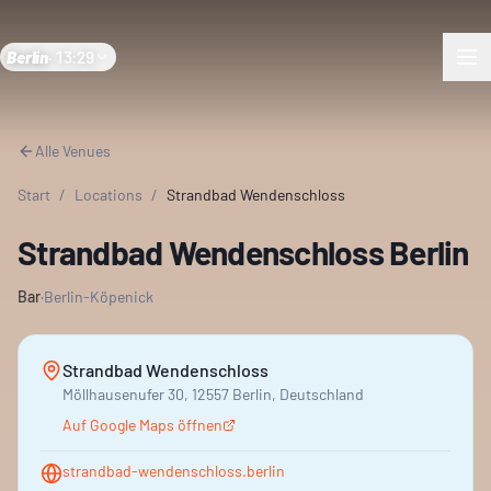
Berlin
·
13:29
Alle Venues
Start
/
Locations
/
Strandbad Wendenschloss
Strandbad Wendenschloss Berlin
Bar
·
Berlin-Köpenick
Strandbad Wendenschloss
Möllhausenufer 30, 12557 Berlin, Deutschland
Auf Google Maps öffnen
strandbad-wendenschloss.berlin