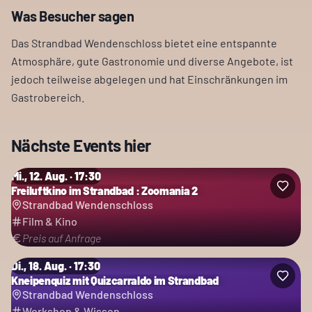
Was Besucher sagen
Das Strandbad Wendenschloss bietet eine entspannte
Atmosphäre, gute Gastronomie und diverse Angebote, ist
jedoch teilweise abgelegen und hat Einschränkungen im
Gastrobereich.
Nächste Events hier
Mi., 12. Aug. · 17:30
Freiluftkino im Strandbad : Zoomania 2
Strandbad Wendenschloss
Film & Kino
Preis auf Anfrage
Di., 18. Aug. · 17:30
Kneipenquiz mit Quizcarraldo im Strandbad
Strandbad Wendenschloss
Workshop & Wissen