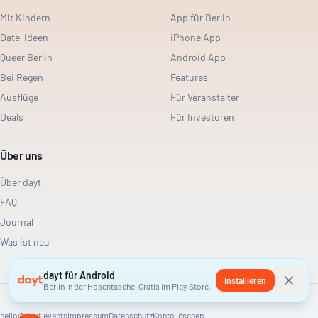
Mit Kindern
App für Berlin
Date-Ideen
iPhone App
Queer Berlin
Android App
Bei Regen
Features
Ausflüge
Für Veranstalter
Deals
Für Investoren
Über uns
Über dayt
FAQ
Journal
Was ist neu
dayt für Android
Installieren
Berlin in der Hosentasche. Gratis im Play Store.
hello@dayt.events
Impressum
Datenschutz
Konto löschen