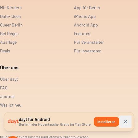
Mit Kindern
App für Berlin
Date-Ideen
iPhone App
Queer Berlin
Android App
Bei Regen
Features
Ausflüge
Für Veranstalter
Deals
Für Investoren
Über uns
Über dayt
FAQ
Journal
Was ist neu
dayt für Android
Installieren
Berlin in der Hosentasche. Gratis im Play Store.
hello@dayt.events
Impressum
Datenschutz
Konto löschen