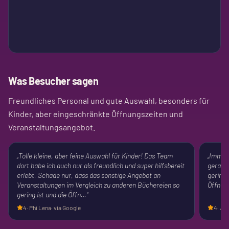
Was Besucher sagen
Freundliches Personal und gute Auswahl, besonders für
Kinder, aber eingeschränkte Öffnungszeiten und
Veranstaltungsangebot.
„
Tolle kleine, aber feine Auswahl für Kinder! Das Team
„
Immer 
dort habe ich auch nur als freundlich und super hilfsbereit
gerade 
erlebt. Schade nur, dass das sonstige Angebot an
gering 
Veranstaltungen im Vergleich zu anderen Büchereien so
Öffnun
gering ist und die Öffn…
"
4
·
Phi Lena
· via Google
4
·
Jan