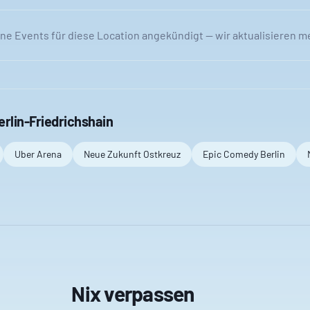
ine Events für diese Location angekündigt — wir aktualisieren m
erlin-Friedrichshain
Uber Arena
Neue Zukunft Ostkreuz
Epic Comedy Berlin
Nix verpassen