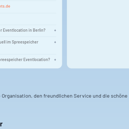
nts.de
r Eventlocation in Berlin?
+
uell im Spreespeicher
+
reespeicher Eventlocation?
+
 Organisation, den freundlichen Service und die schöne
r