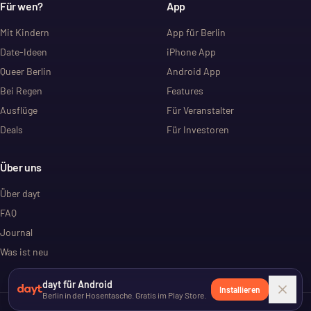
Für wen?
App
Mit Kindern
App für Berlin
Date-Ideen
iPhone App
Queer Berlin
Android App
Bei Regen
Features
Ausflüge
Für Veranstalter
Deals
Für Investoren
Über uns
Über dayt
FAQ
Journal
Was ist neu
dayt für Android
Installieren
Berlin in der Hosentasche. Gratis im Play Store.