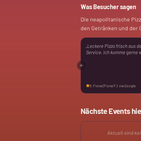
Was Besucher sagen
Die neapolitanische Pizz
den Getränken und der O
„
Leckere Pizza frisch aus d
Service. Ich komme gerne 
Previous slide
5
·
Fiona (Fiona F.)
· via Google
Nächste Events hie
Aktuell sind ke