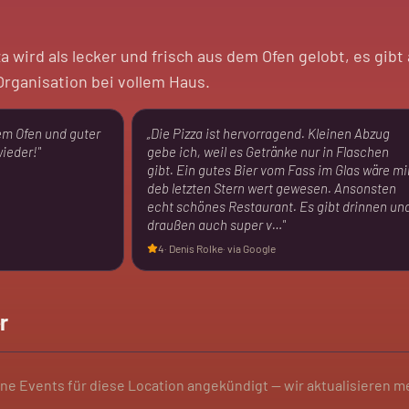
a wird als lecker und frisch aus dem Ofen gelobt, es gibt 
rganisation bei vollem Haus.
em Ofen und guter
„
Die Pizza ist hervorragend. Kleinen Abzug
wieder!
"
gebe ich, weil es Getränke nur in Flaschen
gibt. Ein gutes Bier vom Fass im Glas wäre mi
deb letzten Stern wert gewesen. Ansonsten
echt schönes Restaurant. Es gibt drinnen un
draußen auch super v…
"
4
·
Denis Rolke
· via Google
r
ine Events für diese Location angekündigt — wir aktualisieren m