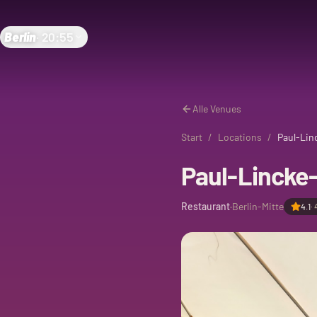
Berlin
·
20:55
Alle Venues
Start
/
Locations
/
Paul-Lin
Paul-Lincke-
Restaurant
·
Berlin-Mitte
4.1
·