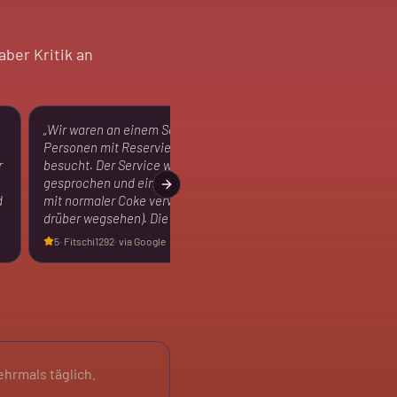
aber Kritik an
„
Wir waren an einem Samstag Mittag mit 6
Personen mit Reservierung dort. Es war gut
r
besucht. Der Service war okay (nur englisch
gesprochen und eine Coke Zero Bestellung
Next slide
d
mit normaler Coke verwechselt, kann man
drüber wegsehen). Die neapolitan…
"
5
·
Fitschi1292
· via Google
ehrmals täglich.