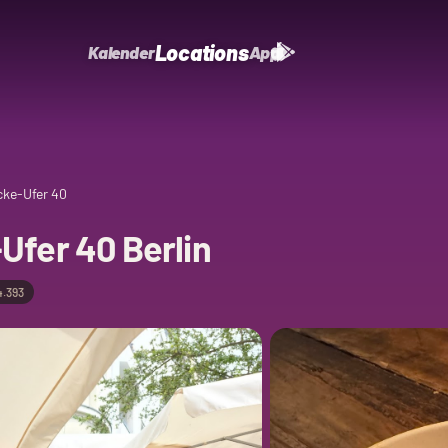
Locations
Kalender
App
cke-Ufer 40
Ufer 40 Berlin
4.393