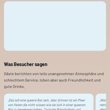
Was Besucher sagen
Gäste berichten von teils unangenehmer Atmosphäre und
schlechtem Service, loben aber auch Freundlichkeit und
gute Drinks.
„
Das soll eine queere Bar sein, aber drinnen ist ein Meer
„
Waren 
von Heten die nicht wissen wie sie sich in einer queeren
nettes 
Bar zu benehmen haben. Toxische Männlichkeit und
alleine