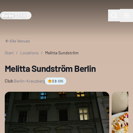
Berlin
·
13:48
Alle Venues
Start
/
Locations
/
Melitta Sundström
Melitta Sundström Berlin
Club
·
Berlin-Kreuzberg
3.9
·
695