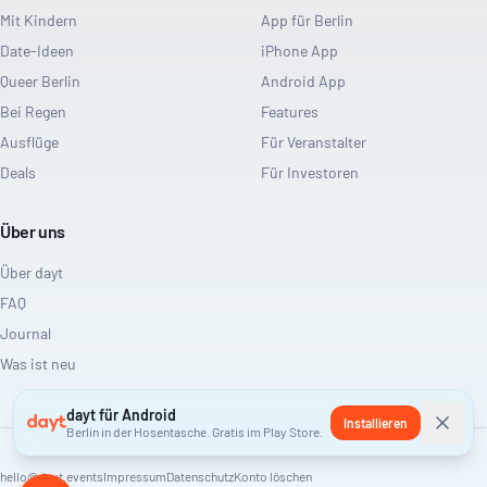
Mit Kindern
App für Berlin
Date-Ideen
iPhone App
Queer Berlin
Android App
Bei Regen
Features
Ausflüge
Für Veranstalter
Deals
Für Investoren
Über uns
Über dayt
FAQ
Journal
Was ist neu
dayt für Android
Installieren
Berlin in der Hosentasche. Gratis im Play Store.
hello@dayt.events
Impressum
Datenschutz
Konto löschen