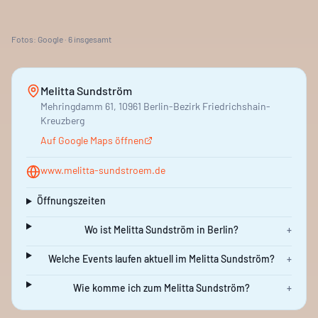
Fotos: Google ·
6
insgesamt
Melitta Sundström
Mehringdamm 61, 10961 Berlin-Bezirk Friedrichshain-
Kreuzberg
Auf Google Maps öffnen
www.melitta-sundstroem.de
Öffnungszeiten
Wo ist Melitta Sundström in Berlin?
+
Welche Events laufen aktuell im Melitta Sundström?
+
Wie komme ich zum Melitta Sundström?
+