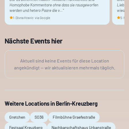
Homophobe Kommentare ohne dass sie rausgeworfen
Liebe z
werden und hetero Paare die v…
"
wieder
1
·
Divna Kravic
· via Google
5
·
Noa
Nächste Events hier
Aktuell sind keine Events für diese Location
angekündigt — wir aktualisieren mehrmals täglich.
Weitere Locations in
Berlin-Kreuzberg
Gretchen
SO36
Filmbühne Graefestraße
Festsaal Kreuzberg
Nachbarschaftshaus Urbanstraße