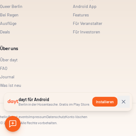
Queer Berlin
Android App
Bei Regen
Features
Ausflüge
Für Veranstalter
Deals
Für Investoren
Über uns
Über dayt
FAQ
Journal
Was ist neu
dayt für Android
Installieren
Berlin in der Hosentasche. Gratis im Play Store.
hello@dayt.events
Impressum
Datenschutz
Konto löschen
©
2026
dayt. Alle Rechte vorbehalten.