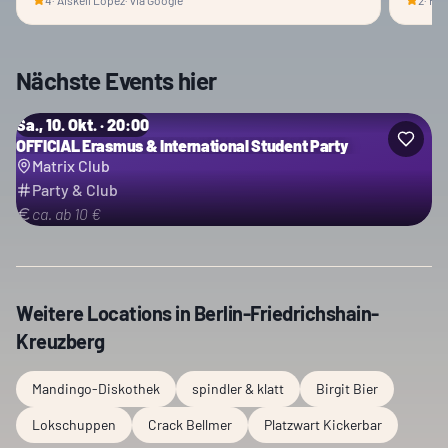
Nächste Events hier
Sa., 10. Okt. · 20:00
OFFICIAL Erasmus & International Student Party
Matrix Club
Party & Club
ca. ab 10 €
Weitere Locations in
Berlin-Friedrichshain-
Kreuzberg
Mandingo-Diskothek
spindler & klatt
Birgit Bier
Lokschuppen
Crack Bellmer
Platzwart Kickerbar