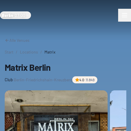
Berlin
·
07:00
Alle Venues
Start
/
Locations
/
Matrix
Matrix Berlin
Club
·
Berlin-Friedrichshain-Kreuzberg
4.0
·
11.849