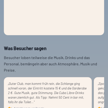
Was Besucher sagen
Besucher loben teilweise die Musik, Drinks und das
Personal, bemängeln aber auch Atmosphäre, Musik und
Preise.
„
Guter Club, man kommt früh rein, die Schlange ging
„
Sponta
schnell voran, der Eintritt kostete 15 € und die Garderobe
gekomm
2 €. Gute Musik, gute Stimmung. Die Cuba Libre-Drinks
das pos
waren ziemlich gut. Als Tipp: Nehmt 50 Cent in bar mit,
aufgeba
falls ihr die Toilet…
"
angren
4
·
Aiskell Lopez
· via Google
2
·
Pas